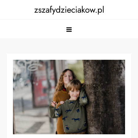
Skip
zszafydzieciakow.pl
to
content