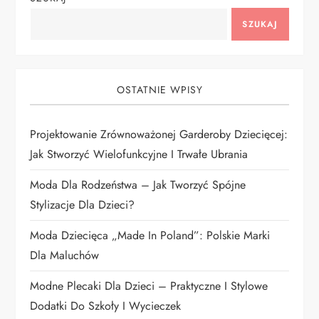
o
SZUKAJ
n
i
OSTATNIE WPISY
c
Projektowanie Zrównoważonej Garderoby Dziecięcej:
o
Jak Stworzyć Wielofunkcyjne I Trwałe Ubrania
w
Moda Dla Rodzeństwa – Jak Tworzyć Spójne
Stylizacje Dla Dzieci?
a
Moda Dziecięca „Made In Poland”: Polskie Marki
n
Dla Maluchów
i
Modne Plecaki Dla Dzieci – Praktyczne I Stylowe
Dodatki Do Szkoły I Wycieczek