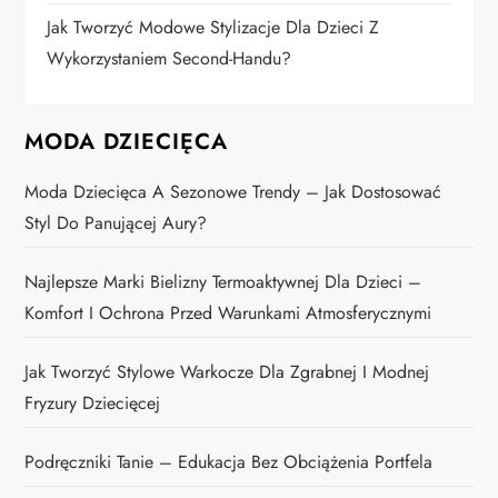
e
Jak Tworzyć Modowe Stylizacje Dla Dzieci Z
w
Wykorzystaniem Second-Handu?
p
MODA DZIECIĘCA
i
Moda Dziecięca A Sezonowe Trendy – Jak Dostosować
s
Styl Do Panującej Aury?
ó
Najlepsze Marki Bielizny Termoaktywnej Dla Dzieci –
w
Komfort I Ochrona Przed Warunkami Atmosferycznymi
Jak Tworzyć Stylowe Warkocze Dla Zgrabnej I Modnej
Fryzury Dziecięcej
Podręczniki Tanie – Edukacja Bez Obciążenia Portfela