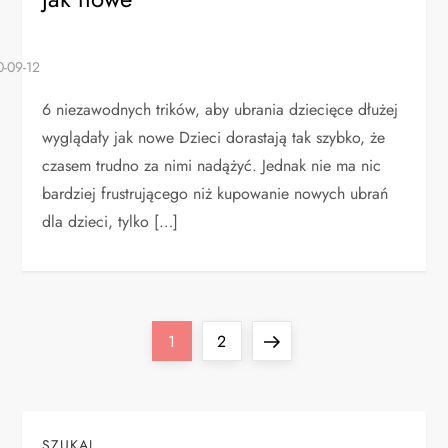
6 niezawodnych trików, aby ubrania dziecięce dłużej
wyglądały jak nowe Dzieci dorastają tak szybko, że
czasem trudno za nimi nadążyć. Jednak nie ma nic
bardziej frustrującego niż kupowanie nowych ubrań
dla dzieci, tylko […]
S
Page
Page
Next
1
2
t
page
r
SZUKAJ