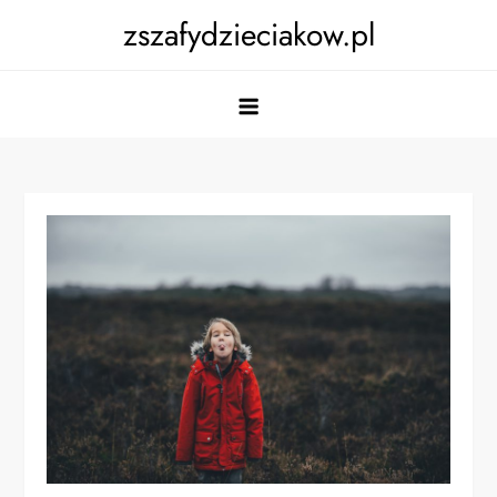
Skip
zszafydzieciakow.pl
to
content