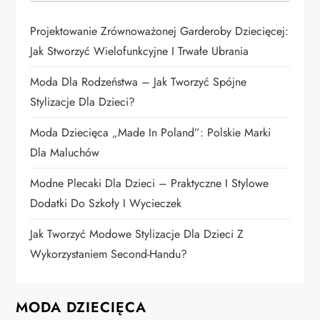
c
Projektowanie Zrównoważonej Garderoby Dziecięcej:
o
Jak Stworzyć Wielofunkcyjne I Trwałe Ubrania
w
Moda Dla Rodzeństwa – Jak Tworzyć Spójne
Stylizacje Dla Dzieci?
a
Moda Dziecięca „Made In Poland”: Polskie Marki
n
Dla Maluchów
i
Modne Plecaki Dla Dzieci – Praktyczne I Stylowe
Dodatki Do Szkoły I Wycieczek
e
Jak Tworzyć Modowe Stylizacje Dla Dzieci Z
w
Wykorzystaniem Second-Handu?
p
MODA DZIECIĘCA