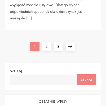
wyglądać modnie i stylowo. Dlatego wybór
odpowiednich spodenek dla dziewczynek jest
niezwykle […]
S
Page
Page
Page
Next
1
2
3
t
page
r
SZUKAJ
o
SZUKAJ
n
i
OSTATNIE WPISY