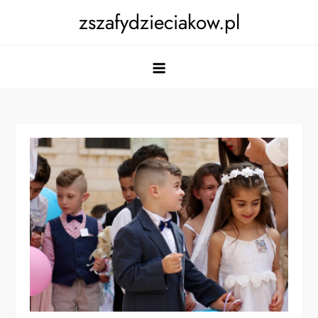
Skip
zszafydzieciakow.pl
to
content