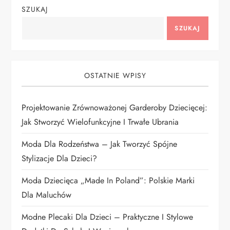
g
SZUKAJ
a
SZUKAJ
c
j
OSTATNIE WPISY
a
Projektowanie Zrównoważonej Garderoby Dziecięcej:
Jak Stworzyć Wielofunkcyjne I Trwałe Ubrania
w
Moda Dla Rodzeństwa – Jak Tworzyć Spójne
p
Stylizacje Dla Dzieci?
i
Moda Dziecięca „Made In Poland”: Polskie Marki
Dla Maluchów
s
Modne Plecaki Dla Dzieci – Praktyczne I Stylowe
u