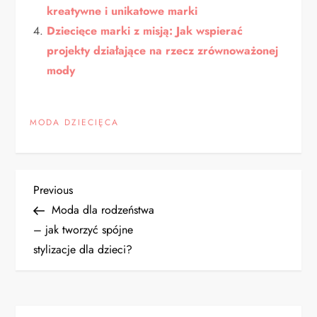
kreatywne i unikatowe marki
Dziecięce marki z misją: Jak wspierać
projekty działające na rzecz zrównoważonej
mody
MODA DZIECIĘCA
N
Previous
Previous
Post
Moda dla rodzeństwa
a
– jak tworzyć spójne
stylizacje dla dzieci?
w
i