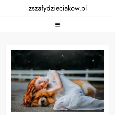
Skip
zszafydzieciakow.pl
to
content