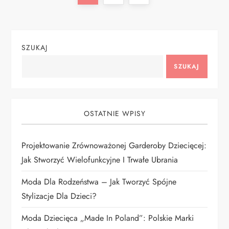
t
page
r
SZUKAJ
o
SZUKAJ
n
i
OSTATNIE WPISY
c
Projektowanie Zrównoważonej Garderoby Dziecięcej:
o
Jak Stworzyć Wielofunkcyjne I Trwałe Ubrania
w
Moda Dla Rodzeństwa – Jak Tworzyć Spójne
Stylizacje Dla Dzieci?
a
Moda Dziecięca „Made In Poland”: Polskie Marki