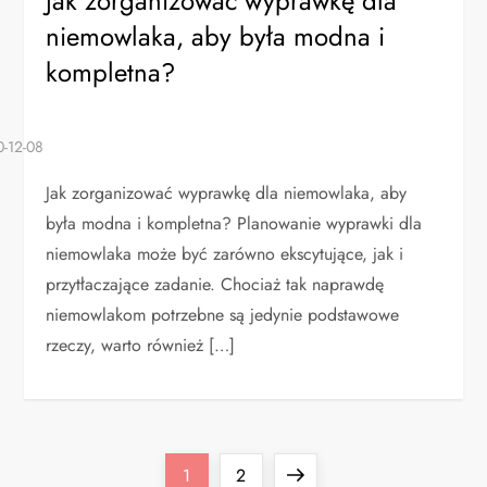
Jak zorganizować wyprawkę dla
niemowlaka, aby była modna i
kompletna?
Jak zorganizować wyprawkę dla niemowlaka, aby
była modna i kompletna? Planowanie wyprawki dla
niemowlaka może być zarówno ekscytujące, jak i
przytłaczające zadanie. Chociaż tak naprawdę
niemowlakom potrzebne są jedynie podstawowe
rzeczy, warto również […]
S
Page
Page
Next
1
2