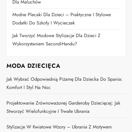
n
Dla Maluchów
i
Modne Plecaki Dla Dzieci – Praktyczne I Stylowe
Dodatki Do Szkoły I Wycieczek
e
Jak Tworzyć Modowe Stylizacje Dla Dzieci Z
w
Wykorzystaniem Second-Handu?
p
MODA DZIECIĘCA
i
Jak Wybrać Odpowiednią Piżamę Dla Dziecka Do Spania:
s
Komfort I Styl Na Noc
ó
Projektowanie Zrównoważonej Garderoby Dziecięcej: Jak
w
Stworzyć Wielofunkcyjne I Trwałe Ubrania
Stylizacje W Kwiatowe Wzory – Ubrania Z Motywem