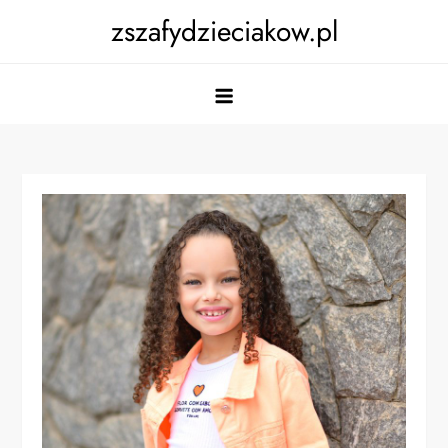
Skip
zszafydzieciakow.pl
to
content