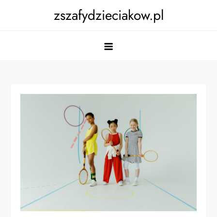
Skip
zszafydzieciakow.pl
to
content