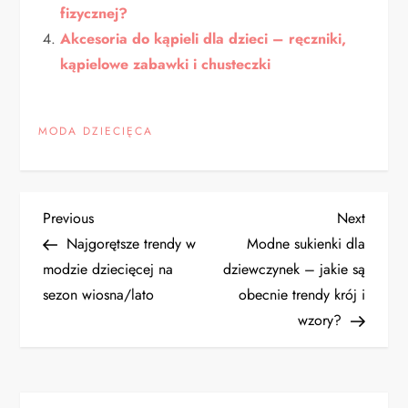
fizycznej?
Akcesoria do kąpieli dla dzieci – ręczniki,
kąpielowe zabawki i chusteczki
MODA DZIECIĘCA
N
Previous
Next
Previous
Next
Post
Post
Najgorętsze trendy w
Modne sukienki dla
a
modzie dziecięcej na
dziewczynek – jakie są
sezon wiosna/lato
obecnie trendy krój i
w
wzory?
i
g