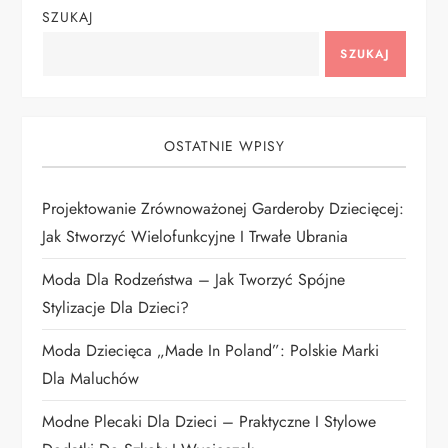
SZUKAJ
a
SZUKAJ
c
j
OSTATNIE WPISY
a
Projektowanie Zrównoważonej Garderoby Dziecięcej:
w
Jak Stworzyć Wielofunkcyjne I Trwałe Ubrania
p
Moda Dla Rodzeństwa – Jak Tworzyć Spójne
i
Stylizacje Dla Dzieci?
Moda Dziecięca „Made In Poland”: Polskie Marki
s
Dla Maluchów
u
Modne Plecaki Dla Dzieci – Praktyczne I Stylowe