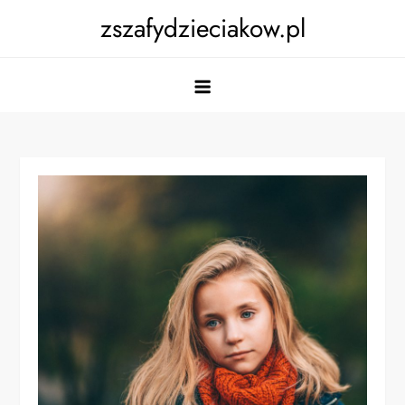
Skip
zszafydzieciakow.pl
to
content