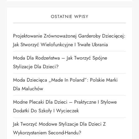
j
OSTATNIE WPISY
a
Projektowanie Zrównoważonej Garderoby Dziecięcej:
w
Jak Stworzyć Wielofunkcyjne I Trwałe Ubrania
p
Moda Dla Rodzeństwa – Jak Tworzyć Spójne
i
Stylizacje Dla Dzieci?
Moda Dziecięca „Made In Poland”: Polskie Marki
s
Dla Maluchów
u
Modne Plecaki Dla Dzieci – Praktyczne I Stylowe
Dodatki Do Szkoły I Wycieczek
Jak Tworzyć Modowe Stylizacje Dla Dzieci Z
Wykorzystaniem Second-Handu?