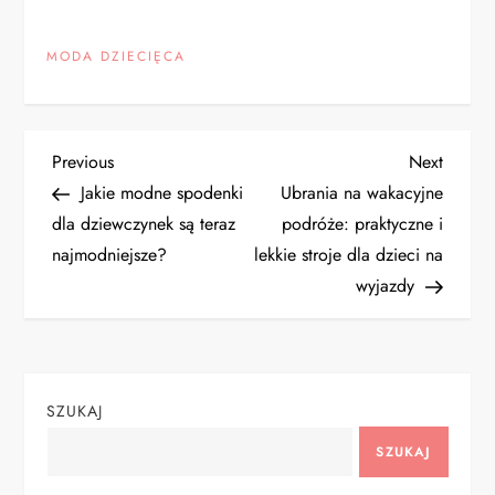
MODA DZIECIĘCA
N
Previous
Next
Previous
Next
Post
Post
Jakie modne spodenki
Ubrania na wakacyjne
a
dla dziewczynek są teraz
podróże: praktyczne i
najmodniejsze?
lekkie stroje dla dzieci na
w
wyjazdy
i
g
SZUKAJ
a
SZUKAJ
c