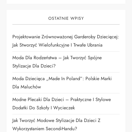
j
a
OSTATNIE WPISY
w
Projektowanie Zrównoważonej Garderoby Dziecięcej:
p
Jak Stworzyć Wielofunkcyjne I Trwałe Ubrania
i
Moda Dla Rodzeństwa – Jak Tworzyć Spójne
Stylizacje Dla Dzieci?
s
Moda Dziecięca „Made In Poland”: Polskie Marki
u
Dla Maluchów
Modne Plecaki Dla Dzieci – Praktyczne I Stylowe
Dodatki Do Szkoły I Wycieczek
Jak Tworzyć Modowe Stylizacje Dla Dzieci Z
Wykorzystaniem Second-Handu?