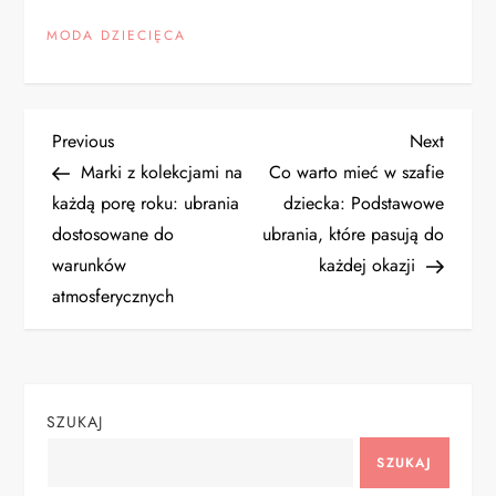
MODA DZIECIĘCA
N
Previous
Next
Previous
Next
Post
Post
Marki z kolekcjami na
Co warto mieć w szafie
a
każdą porę roku: ubrania
dziecka: Podstawowe
dostosowane do
ubrania, które pasują do
w
warunków
każdej okazji
i
atmosferycznych
g
a
SZUKAJ
c
SZUKAJ