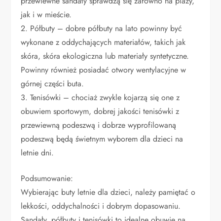
przewiewne sandały sprawdzą się zarówno na plaży,
jak i w mieście.
2. Półbuty – dobre półbuty na lato powinny być
wykonane z oddychających materiałów, takich jak
skóra, skóra ekologiczna lub materiały syntetyczne.
Powinny również posiadać otwory wentylacyjne w
górnej części buta.
3. Tenisówki – chociaż zwykle kojarzą się one z
obuwiem sportowym, dobrej jakości tenisówki z
przewiewną podeszwą i dobrze wyprofilowaną
podeszwą będą świetnym wyborem dla dzieci na
letnie dni.
Podsumowanie:
Wybierając buty letnie dla dzieci, należy pamiętać o
lekkości, oddychalności i dobrym dopasowaniu.
Sandały, półbuty i tenisówki to idealne obuwie na