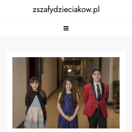
Skip
zszafydzieciakow.pl
to
content