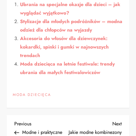
Ubrania na specjalne okazje dla dzieci – jak
wyglądać wyjątkowo?
Stylizacje dla młodych podróżników – modna
odzież dla chłopców na wyjazdy
Akcesoria do włosów dla dziewczynek:
kokardki, spinki i gumki w najnowszych
trendach
Moda dziecięca na letnie festiwale: trendy
ubrania dla małych festiwalowiczów
MODA DZIECIĘCA
N
Previous
Next
Previous
Next
Post
Post
Modne i praktyczne
Jakie modne kombinezony