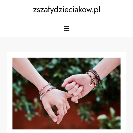
Skip
zszafydzieciakow.pl
to
content