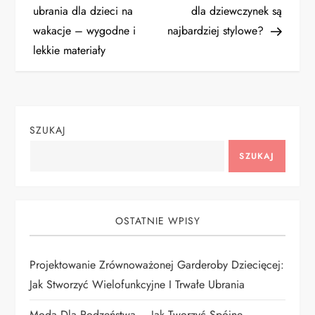
a
ubrania dla dzieci na
dla dziewczynek są
wakacje – wygodne i
najbardziej stylowe?
w
lekkie materiały
i
g
SZUKAJ
a
SZUKAJ
c
j
OSTATNIE WPISY
a
Projektowanie Zrównoważonej Garderoby Dziecięcej:
w
Jak Stworzyć Wielofunkcyjne I Trwałe Ubrania
p
Moda Dla Rodzeństwa – Jak Tworzyć Spójne