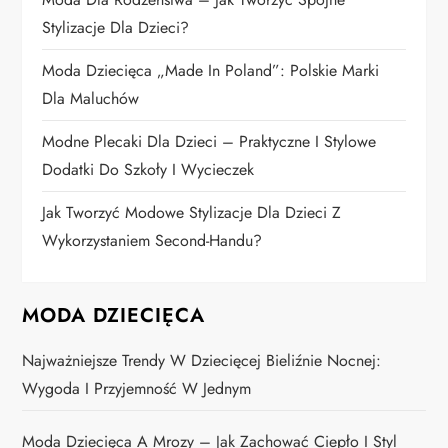
i
Stylizacje Dla Dzieci?
Moda Dziecięca „Made In Poland”: Polskie Marki
s
Dla Maluchów
u
Modne Plecaki Dla Dzieci – Praktyczne I Stylowe
Dodatki Do Szkoły I Wycieczek
Jak Tworzyć Modowe Stylizacje Dla Dzieci Z
Wykorzystaniem Second-Handu?
MODA DZIECIĘCA
Najważniejsze Trendy W Dziecięcej Bieliźnie Nocnej:
Wygoda I Przyjemność W Jednym
Moda Dziecięca A Mrozy – Jak Zachować Ciepło I Styl