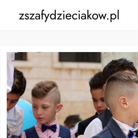
zszafydzieciakow.pl