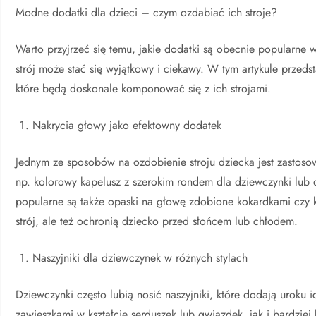
Modne dodatki dla dzieci – czym ozdabiać ich stroje?
Warto przyjrzeć się temu, jakie dodatki są obecnie popularne w
strój może stać się wyjątkowy i ciekawy. W tym artykule przed
które będą doskonale komponować się z ich strojami.
Nakrycia głowy jako efektowny dodatek
Jednym ze sposobów na ozdobienie stroju dziecka jest zastos
np. kolorowy kapelusz z szerokim rondem dla dziewczynki lub
popularne są także opaski na głowę zdobione kokardkami czy kw
strój, ale też ochronią dziecko przed słońcem lub chłodem.
Naszyjniki dla dziewczynek w różnych stylach
Dziewczynki często lubią nosić naszyjniki, które dodają uroku 
zawieszkami w kształcie serduszek lub gwiazdek, jak i bardziej