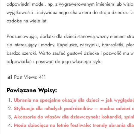
odpowiedni model, np. z wygrawerowanym imieniem lub wisiorki
wyjątkowości i indywidualnego charakteru do stroju dziecka. T
ozdobę na wiele lat.
Podsumowując, dodatki dla dzieci stanowią ważny element stroj
się interesujący i modny. Kapelusze, naszyjniki, bransoletki, p
bardzo szeroki. Warto zaufać gustowi dziecka i pozwolić mu wy
odpowiadać i pasować do jego własnego stylu.
Post Views:
411
Powiązane Wpisy:
Ubrania na specjalne okazje dla dzieci – jak wygląd
Stylizacje dla młodych podróżników – modna odzież 
Akcesoria do włosów dla dziewczynek: kokardki, spin
Moda dziecięca na letnie festiwale: trendy ubrania dl