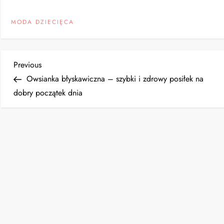
MODA DZIECIĘCA
N
Previous
Previous
Post
Owsianka błyskawiczna – szybki i zdrowy posiłek na
a
dobry początek dnia
w
i
g
a
c