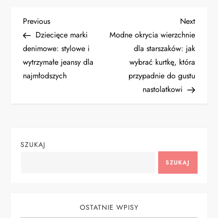
N
Previous
Next
Previous
Next
Post
Post
Dziecięce marki
Modne okrycia wierzchnie
a
denimowe: stylowe i
dla starszaków: jak
wytrzymałe jeansy dla
wybrać kurtkę, która
w
najmłodszych
przypadnie do gustu
i
nastolatkowi
g
a
SZUKAJ
c
SZUKAJ
j
a
OSTATNIE WPISY