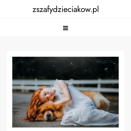
Skip
zszafydzieciakow.pl
to
content