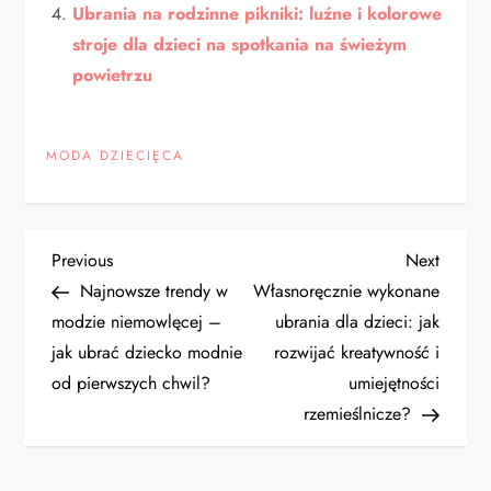
Ubrania na rodzinne pikniki: luźne i kolorowe
stroje dla dzieci na spotkania na świeżym
powietrzu
MODA DZIECIĘCA
N
Previous
Next
Previous
Next
Post
Post
Najnowsze trendy w
Własnoręcznie wykonane
a
modzie niemowlęcej –
ubrania dla dzieci: jak
jak ubrać dziecko modnie
rozwijać kreatywność i
w
od pierwszych chwil?
umiejętności
i
rzemieślnicze?
g