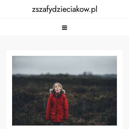
Skip
zszafydzieciakow.pl
to
content