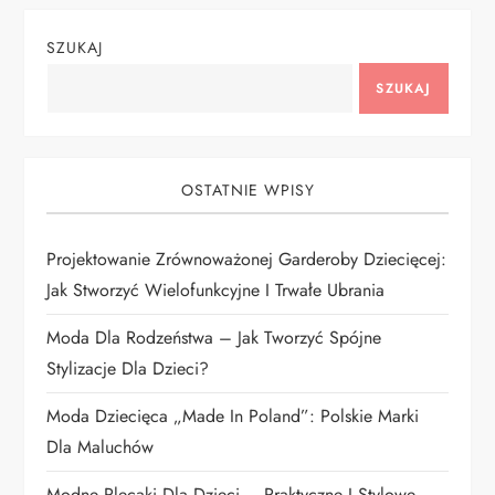
a
SZUKAJ
c
SZUKAJ
j
a
OSTATNIE WPISY
w
Projektowanie Zrównoważonej Garderoby Dziecięcej:
p
Jak Stworzyć Wielofunkcyjne I Trwałe Ubrania
i
Moda Dla Rodzeństwa – Jak Tworzyć Spójne
Stylizacje Dla Dzieci?
s
Moda Dziecięca „Made In Poland”: Polskie Marki
u
Dla Maluchów
Modne Plecaki Dla Dzieci – Praktyczne I Stylowe