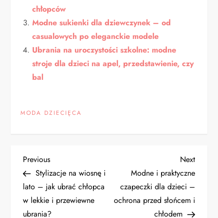
chłopców
Modne sukienki dla dziewczynek – od
casualowych po eleganckie modele
Ubrania na uroczystości szkolne: modne
stroje dla dzieci na apel, przedstawienie, czy
bal
MODA DZIECIĘCA
N
Previous
Next
Previous
Next
Post
Post
Stylizacje na wiosnę i
Modne i praktyczne
a
lato – jak ubrać chłopca
czapeczki dla dzieci –
w lekkie i przewiewne
ochrona przed słońcem i
w
ubrania?
chłodem