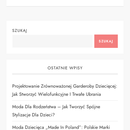
i
g
SZUKAJ
a
SZUKAJ
c
j
OSTATNIE WPISY
a
Projektowanie Zrównoważonej Garderoby Dziecięcej:
w
Jak Stworzyć Wielofunkcyjne I Trwałe Ubrania
p
Moda Dla Rodzeństwa – Jak Tworzyć Spójne
i
Stylizacje Dla Dzieci?
Moda Dziecięca „Made In Poland”: Polskie Marki