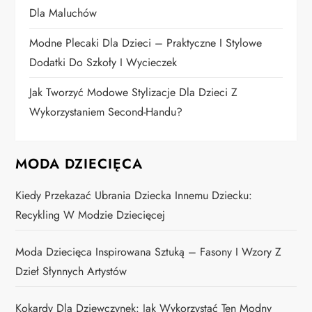
s
Dla Maluchów
u
Modne Plecaki Dla Dzieci – Praktyczne I Stylowe
Dodatki Do Szkoły I Wycieczek
Jak Tworzyć Modowe Stylizacje Dla Dzieci Z
Wykorzystaniem Second-Handu?
MODA DZIECIĘCA
Kiedy Przekazać Ubrania Dziecka Innemu Dziecku:
Recykling W Modzie Dziecięcej
Moda Dziecięca Inspirowana Sztuką – Fasony I Wzory Z
Dzieł Słynnych Artystów
Kokardy Dla Dziewczynek: Jak Wykorzystać Ten Modny