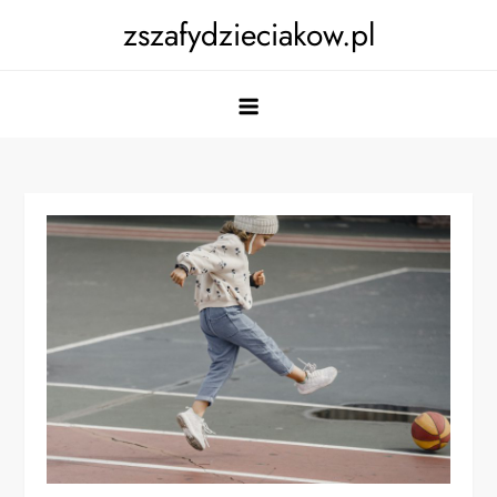
Skip
zszafydzieciakow.pl
to
content