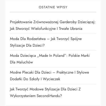
j
OSTATNIE WPISY
a
Projektowanie Zrównoważonej Garderoby Dziecięcej:
w
Jak Stworzyć Wielofunkcyjne I Trwałe Ubrania
p
Moda Dla Rodzeństwa – Jak Tworzyć Spójne
i
Stylizacje Dla Dzieci?
Moda Dziecięca „Made In Poland”: Polskie Marki
s
Dla Maluchów
u
Modne Plecaki Dla Dzieci – Praktyczne I Stylowe
Dodatki Do Szkoły I Wycieczek
Jak Tworzyć Modowe Stylizacje Dla Dzieci Z
Wykorzystaniem Second-Handu?