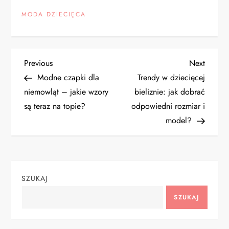
MODA DZIECIĘCA
N
Previous
Next
Previous
Next
Post
Post
Modne czapki dla
Trendy w dziecięcej
a
niemowląt – jakie wzory
bieliznie: jak dobrać
są teraz na topie?
odpowiedni rozmiar i
w
model?
i
g
SZUKAJ
a
SZUKAJ
c