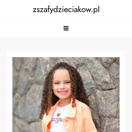
Skip
zszafydzieciakow.pl
to
content