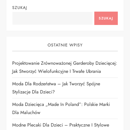
SZUKAJ
a
SZUKAJ
c
j
OSTATNIE WPISY
a
Projektowanie Zrównoważonej Garderoby Dziecięcej:
w
Jak Stworzyć Wielofunkcyjne I Trwałe Ubrania
p
Moda Dla Rodzeństwa – Jak Tworzyć Spójne
i
Stylizacje Dla Dzieci?
Moda Dziecięca „Made In Poland”: Polskie Marki
s
Dla Maluchów
u
Modne Plecaki Dla Dzieci – Praktyczne I Stylowe