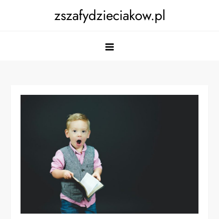
Skip
zszafydzieciakow.pl
to
content