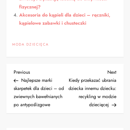
fizycznej?
Akcesoria do kąpieli dla dzieci – ręczniki,
kąpielowe zabawki i chusteczki
MODA DZIECIĘCA
N
Previous
Next
Previous
Next
Post
Post
Najlepsze marki
Kiedy przekazać ubrania
a
skarpetek dla dzieci – od
dziecka innemu dziecku:
zwiewnych bawełnianych
recykling w modzie
w
po antypoślizgowe
dziecięcej
i
g