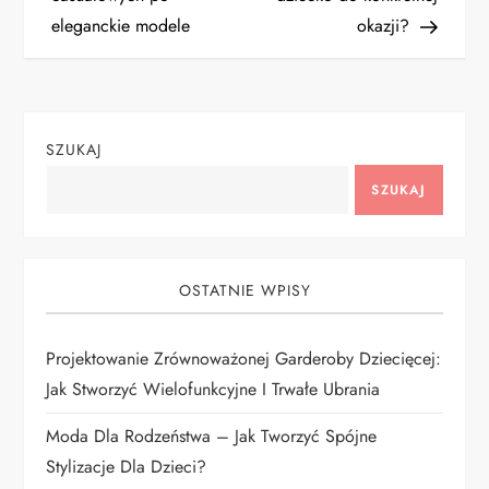
w
eleganckie modele
okazji?
i
g
SZUKAJ
a
SZUKAJ
c
j
OSTATNIE WPISY
a
Projektowanie Zrównoważonej Garderoby Dziecięcej:
w
Jak Stworzyć Wielofunkcyjne I Trwałe Ubrania
p
Moda Dla Rodzeństwa – Jak Tworzyć Spójne
i
Stylizacje Dla Dzieci?