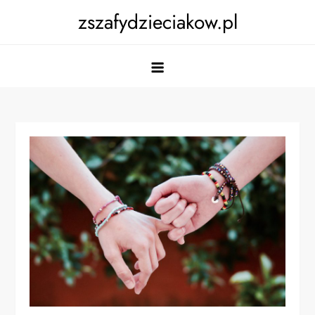
Skip
zszafydzieciakow.pl
to
content