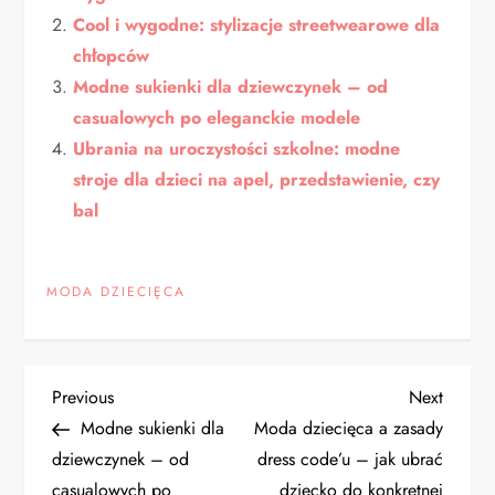
Cool i wygodne: stylizacje streetwearowe dla
chłopców
Modne sukienki dla dziewczynek – od
casualowych po eleganckie modele
Ubrania na uroczystości szkolne: modne
stroje dla dzieci na apel, przedstawienie, czy
bal
MODA DZIECIĘCA
N
Previous
Next
Previous
Next
Post
Post
Modne sukienki dla
Moda dziecięca a zasady
a
dziewczynek – od
dress code’u – jak ubrać
casualowych po
dziecko do konkretnej