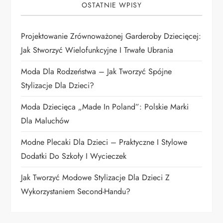
OSTATNIE WPISY
a
Projektowanie Zrównoważonej Garderoby Dziecięcej:
w
Jak Stworzyć Wielofunkcyjne I Trwałe Ubrania
p
Moda Dla Rodzeństwa – Jak Tworzyć Spójne
i
Stylizacje Dla Dzieci?
Moda Dziecięca „Made In Poland”: Polskie Marki
s
Dla Maluchów
u
Modne Plecaki Dla Dzieci – Praktyczne I Stylowe
Dodatki Do Szkoły I Wycieczek
Jak Tworzyć Modowe Stylizacje Dla Dzieci Z
Wykorzystaniem Second-Handu?