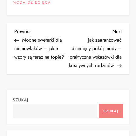
MODA DZIECIĘCA
N
Previous
Next
Previous
Next
Post
Post
Modne sweterki dla
Jak zaaranżować
a
niemowlaków – jakie
dziecięcy pokój mody –
wzory są teraz na topie?
praktyczne wskazówki dla
w
kreatywnych rodziców
i
g
SZUKAJ
a
SZUKAJ
c
j