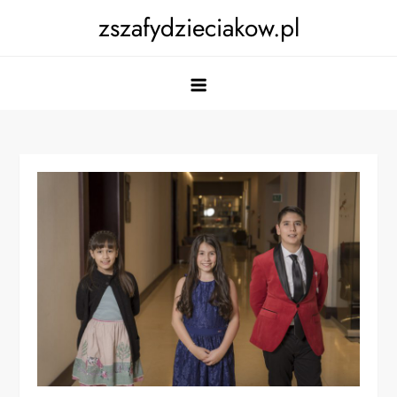
Skip
zszafydzieciakow.pl
to
content