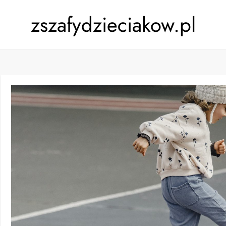
zszafydzieciakow.pl