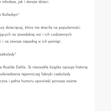
młodsze, jak i starsze dzieci.
 Bullerbyn”
ury dziecięcej, która nie straciła na popularności
ających na szwedzkiej wsi i ich codziennych
eci i na zawsze zapadną w ich pamięć.
czekolady”
 Roalda Dahla. Ta niezwykła książka opisuje historię
odwiedzenia tajemniczej fabryki czekolady
iczna i pełna humoru opowieść porusza ważne