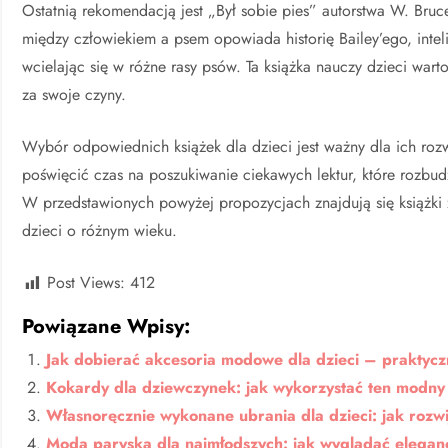
Ostatnią rekomendacją jest „Był sobie pies” autorstwa W. Bru
między człowiekiem a psem opowiada historię Bailey’ego, intel
wcielając się w różne rasy psów. Ta książka nauczy dzieci warto
za swoje czyny.
Wybór odpowiednich książek dla dzieci jest ważny dla ich roz
poświęcić czas na poszukiwanie ciekawych lektur, które rozbud
W przedstawionych powyżej propozycjach znajdują się książki
dzieci o różnym wieku.
Post Views:
412
Powiązane Wpisy:
Jak dobierać akcesoria modowe dla dzieci – praktyc
Kokardy dla dziewczynek: jak wykorzystać ten modny
Własnoręcznie wykonane ubrania dla dzieci: jak rozwi
Moda paryska dla najmłodszych: jak wyglądać eleganc