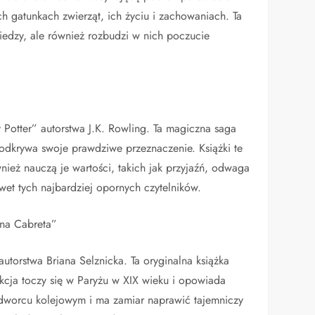
ch gatunkach zwierząt, ich życiu i zachowaniach. Ta
wiedzy, ale również rozbudzi w nich poczucie
y Potter” autorstwa J.K. Rowling. Ta magiczna saga
 odkrywa swoje prawdziwe przeznaczenie. Książki te
wnież nauczą je wartości, takich jak przyjaźń, odwaga
et tych najbardziej opornych czytelników.
na Cabreta”
torstwa Briana Selznicka. Ta oryginalna książka
Akcja toczy się w Paryżu w XIX wieku i opowiada
a dworcu kolejowym i ma zamiar naprawić tajemniczy