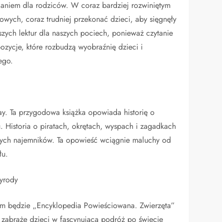
aniem dla rodziców. W coraz bardziej rozwiniętym
owych, coraz trudniej przekonać dzieci, aby sięgnęły
szych lektur dla naszych pociech, ponieważ czytanie
ozycje, które rozbudzą wyobraźnię dzieci i
ego.
ay. Ta przygodowa książka opowiada historię o
. Historia o piratach, okrętach, wyspach i zagadkach
nych najemników. Ta opowieść wciągnie maluchy od
łu.
zyrody
orem będzie „Encyklopedia Powieściowana. Zwierzęta”
a zabraże dzieci w fascynującą podróż po świecie