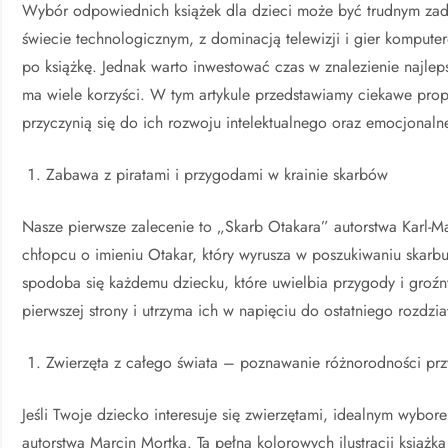
Wybór odpowiednich książek dla dzieci może być trudnym zad
świecie technologicznym, z dominacją telewizji i gier komputer
po książkę. Jednak warto inwestować czas w znalezienie najlep
ma wiele korzyści. W tym artykule przedstawiamy ciekawe prop
przyczynią się do ich rozwoju intelektualnego oraz emocjonaln
Zabawa z piratami i przygodami w krainie skarbów
Nasze pierwsze zalecenie to „Skarb Otakara” autorstwa Karl-M
chłopcu o imieniu Otakar, który wyrusza w poszukiwaniu skarbu
spodoba się każdemu dziecku, które uwielbia przygody i groź
pierwszej strony i utrzyma ich w napięciu do ostatniego rozdzia
Zwierzęta z całego świata – poznawanie różnorodności pr
Jeśli Twoje dziecko interesuje się zwierzętami, idealnym wyb
autorstwa Marcin Mortka. Ta pełna kolorowych ilustracji książk