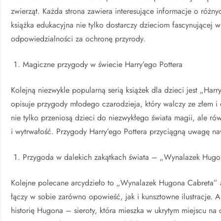
zwierząt. Każda strona zawiera interesujące informacje o różny
książka edukacyjna nie tylko dostarczy dzieciom fascynującej 
odpowiedzialności za ochronę przyrody.
Magiczne przygody w świecie Harry’ego Pottera
Kolejną niezwykle popularną serią książek dla dzieci jest „Harr
opisuje przygody młodego czarodzieja, który walczy ze złem i
nie tylko przeniosą dzieci do niezwykłego świata magii, ale ró
i wytrwałość. Przygody Harry’ego Pottera przyciągną uwagę naw
Przygoda w dalekich zakątkach świata – „Wynalazek Hugo
Kolejne polecane arcydzieło to „Wynalazek Hugona Cabreta” au
łączy w sobie zarówno opowieść, jak i kunsztowne ilustracje. 
historię Hugona – sieroty, która mieszka w ukrytym miejscu n