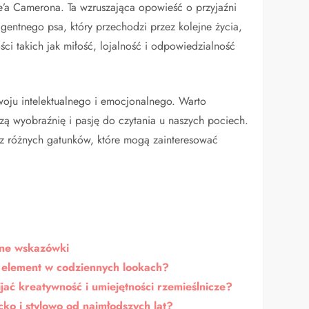
ce’a Camerona. Ta wzruszająca opowieść o przyjaźni
igentnego psa, który przechodzi przez kolejne życia,
ści takich jak miłość, lojalność i odpowiedzialność
woju intelektualnego i emocjonalnego. Warto
zą wyobraźnię i pasję do czytania u naszych pociech.
 z różnych gatunków, które mogą zainteresować
zne wskazówki
 element w codziennych lookach?
jać kreatywność i umiejętności rzemieślnicze?
ko i stylowo od najmłodszych lat?