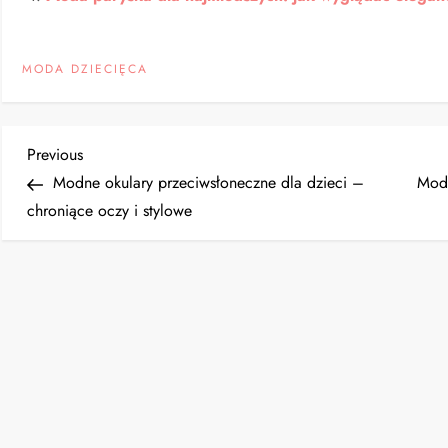
MODA DZIECIĘCA
N
Previous
Previous
Post
Modne okulary przeciwsłoneczne dla dzieci –
Moda
a
chroniące oczy i stylowe
w
i
g
a
c