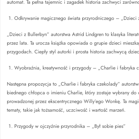
automat. Ta pełna tajemnic i zagadek historia zachwyci zarówno 
Odkrywanie magicznego świata przyrodniczego – „Dzieci z
„Dzieci z Bullerbyn” autorstwa Astrid Lindgren to klasyka literat
przez lata. Ta urocza książka opowiada o grupie dzieci mieszk
przygodach. Ciepły styl autorki i prosta historia zachwycą dzi
Wyobraźnia, kreatywność i przygody – „Charlie i fabryka 
Następna propozycja to „Charlie i fabryka czekolady” autorstwa
biednego chłopca o imieniu Charlie, który zostaje wybrany do 
prowadzonej przez ekscentrycznego Willy’ego Wonkę. Ta mag
tematy, takie jak tożsamość, uczciwość i wartość marzeń.
Przygody w ojczyźnie przyrodnika – „Był sobie pies”