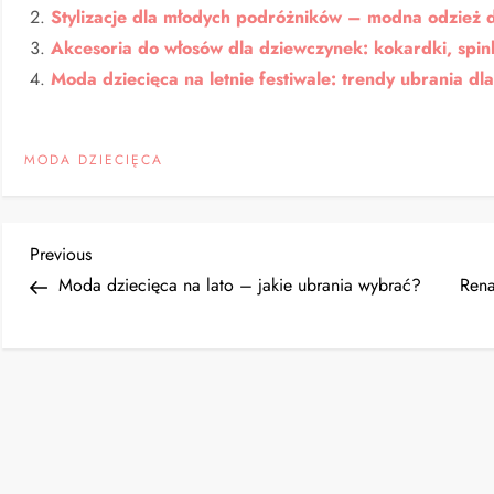
Stylizacje dla młodych podróżników – modna odzież 
Akcesoria do włosów dla dziewczynek: kokardki, spin
Moda dziecięca na letnie festiwale: trendy ubrania dl
MODA DZIECIĘCA
N
Previous
Previous
Post
Moda dziecięca na lato – jakie ubrania wybrać?
Rena
a
w
i
g