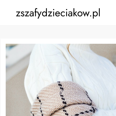
zszafydzieciakow.pl