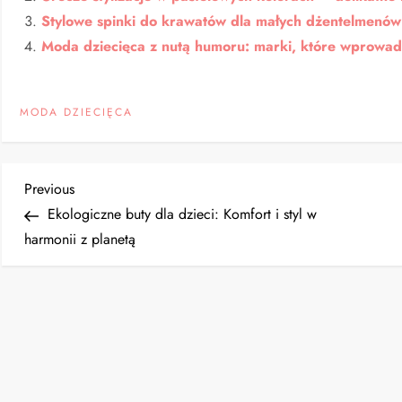
Stylowe spinki do krawatów dla małych dżentelmenów 
Moda dziecięca z nutą humoru: marki, które wprowad
MODA DZIECIĘCA
N
Previous
Previous
Post
Ekologiczne buty dla dzieci: Komfort i styl w
a
harmonii z planetą
w
i
g