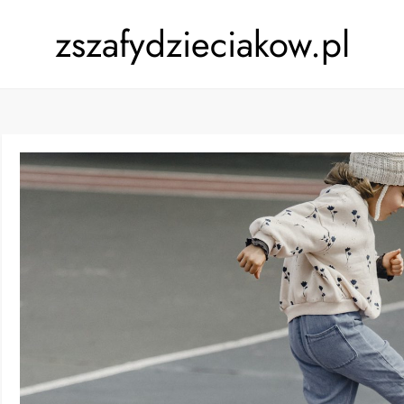
zszafydzieciakow.pl