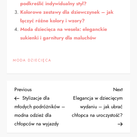
podkreślić indywidualny styl?
Kolorowe zestawy dla dziewczynek – jak
łączyć różne kolory i wzory?
Moda dziecięca na wesela: eleganckie
sukienki i garnitury dla maluchów
MODA DZIECIĘCA
N
Previous
Next
Previous
Next
Post
Post
Stylizacje dla
Elegancja w dziecięcym
a
młodych podróżników –
wydaniu – jak ubrać
modna odzież dla
chłopca na uroczystość?
w
chłopców na wyjazdy
i