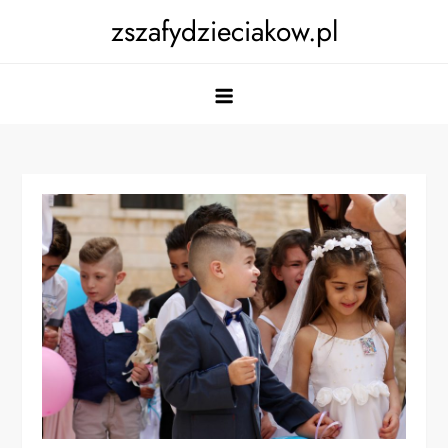
Skip
zszafydzieciakow.pl
to
content