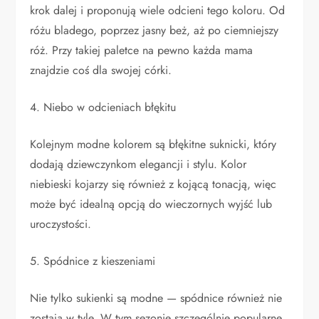
krok dalej i proponują wiele odcieni tego koloru. Od
różu bladego, poprzez jasny beż, aż po ciemniejszy
róż. Przy takiej paletce na pewno każda mama
znajdzie coś dla swojej córki.
4. Niebo w odcieniach błękitu
Kolejnym modne kolorem są błękitne suknicki, który
dodają dziewczynkom elegancji i stylu. Kolor
niebieski kojarzy się również z kojącą tonacją, więc
może być idealną opcją do wieczornych wyjść lub
uroczystości.
5. Spódnice z kieszeniami
Nie tylko sukienki są modne — spódnice również nie
zostają w tyle. W tym sezonie szczególnie popularne