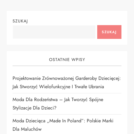
g
SZUKAJ
a
SZUKAJ
c
j
OSTATNIE WPISY
a
Projektowanie Zrównoważonej Garderoby Dziecięcej:
w
Jak Stworzyć Wielofunkcyjne I Trwałe Ubrania
p
Moda Dla Rodzeństwa – Jak Tworzyć Spójne
i
Stylizacje Dla Dzieci?
Moda Dziecięca „Made In Poland”: Polskie Marki
s
Dla Maluchów