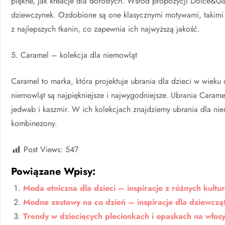
piękne, jak kreacje dla dorosłych. Wśród propozycji Dolce&G
dziewczynek. Ozdobione są one klasycznymi motywami, takimi j
z najlepszych tkanin, co zapewnia ich najwyższą jakość.
5. Caramel – kolekcja dla niemowląt
Caramel to marka, która projektuje ubrania dla dzieci w wieku 
niemowląt są najpiękniejsze i najwygodniejsze. Ubrania Carame
jedwab i kaszmir. W ich kolekcjach znajdziemy ubrania dla niem
kombinezony.
Post Views:
547
Powiązane Wpisy:
Moda etniczna dla dzieci – inspiracje z różnych kultu
Modne zestawy na co dzień – inspiracje dla dziewcz
Trendy w dziecięcych plecionkach i opaskach na włos