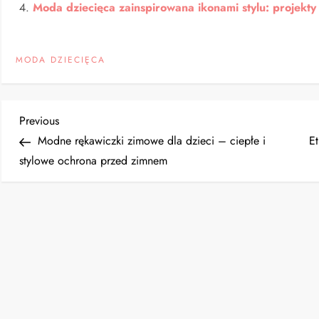
Moda dziecięca zainspirowana ikonami stylu: projekt
MODA DZIECIĘCA
N
Previous
Previous
Post
Modne rękawiczki zimowe dla dzieci – ciepłe i
Et
a
stylowe ochrona przed zimnem
w
i
g
a