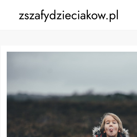
zszafydzieciakow.pl