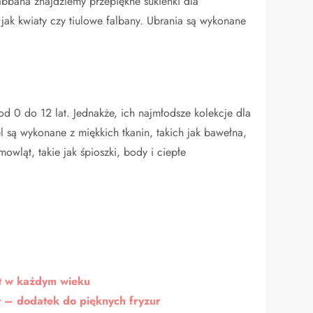
abbana znajdziemy przepiękne sukienki dla
ak kwiaty czy tiulowe falbany. Ubrania są wykonane
od 0 do 12 lat. Jednakże, ich najmłodsze kolekcje dla
l są wykonane z miękkich tkanin, takich jak bawełna,
owląt, takie jak śpioszki, body i ciepłe
r
ąt w każdym wieku
y – dodatek do pięknych fryzur