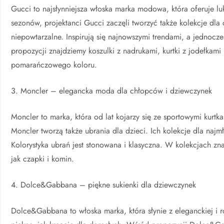
Gucci to najsłynniejsza włoska marka modowa, która oferuje lu
sezonów, projektanci Gucci zaczęli tworzyć także kolekcje dla 
niepowtarzalne. Inspirują się najnowszymi trendami, a jednocz
propozycji znajdziemy koszulki z nadrukami, kurtki z jodełkami 
pomarańczowego koloru.
3. Moncler – elegancka moda dla chłopców i dziewczynek
Moncler to marka, która od lat kojarzy się ze sportowymi kurtka
Moncler tworzą także ubrania dla dzieci. Ich kolekcje dla naj
Kolorystyka ubrań jest stonowana i klasyczna. W kolekcjach znaj
jak czapki i komin.
4. Dolce&Gabbana – piękne sukienki dla dziewczynek
Dolce&Gabbana to włoska marka, która słynie z eleganckiej i r