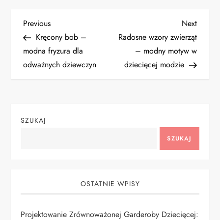
N
Previous
Next
Previous
Next
Post
Post
Kręcony bob –
Radosne wzory zwierząt
a
modna fryzura dla
– modny motyw w
odważnych dziewczyn
dziecięcej modzie
w
i
g
SZUKAJ
a
SZUKAJ
c
j
OSTATNIE WPISY
a
Projektowanie Zrównoważonej Garderoby Dziecięcej: