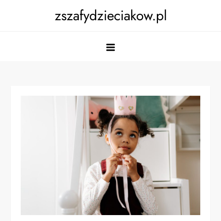
Skip
zszafydzieciakow.pl
to
content