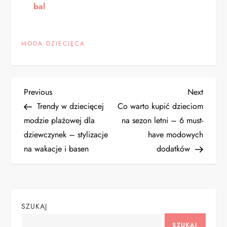
bal
MODA DZIECIĘCA
N
Previous
Next
Previous
Next
Post
Post
Trendy w dziecięcej
Co warto kupić dzieciom
a
modzie plażowej dla
na sezon letni – 6 must-
dziewczynek – stylizacje
have modowych
w
na wakacje i basen
dodatków
i
g
SZUKAJ
a
SZUKAJ