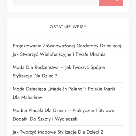
c
j
OSTATNIE WPISY
a
Projektowanie Zrównoważonej Garderoby Dziecięcej:
w
Jak Stworzyć Wielofunkcyjne I Trwałe Ubrania
p
Moda Dla Rodzeństwa – Jak Tworzyć Spójne
i
Stylizacje Dla Dzieci?
Moda Dziecięca „Made In Poland”: Polskie Marki
s
Dla Maluchów
u
Modne Plecaki Dla Dzieci – Praktyczne I Stylowe
Dodatki Do Szkoły I Wycieczek
Jak Tworzyć Modowe Stylizacje Dla Dzieci Z