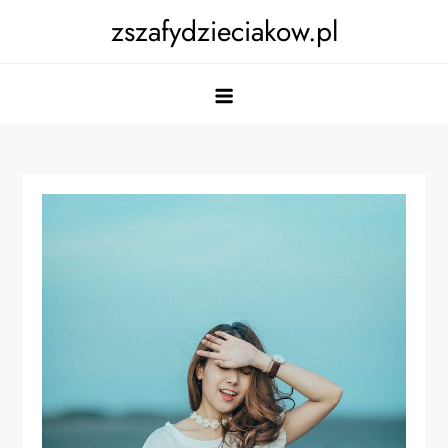
Skip
zszafydzieciakow.pl
to
content