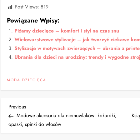
Post Views:
819
Powiązane Wpisy:
Piżamy dziecięce – komfort i styl na czas snu
Wielowarstwowe stylizacje – jak tworzyć ciekawe kom
Stylizacje w motywach zwierzęcych – ubrania z print
Ubrania dla dzieci na urodziny: trendy i wygodne stro
MODA DZIECIĘCA
N
Previous
Previous
Post
Modowe akcesoria dla niemowlaków: kokardki,
Ksi
a
opaski, spinki do włosów
w