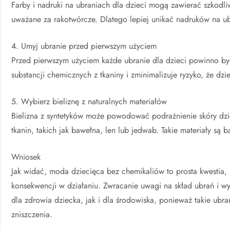
Farby i nadruki na ubraniach dla dzieci mogą zawierać szkodliw
uważane za rakotwórcze. Dlatego lepiej unikać nadruków na ubr
4. Umyj ubranie przed pierwszym użyciem
Przed pierwszym użyciem każde ubranie dla dzieci powinno być
substancji chemicznych z tkaniny i zminimalizuje ryzyko, że dz
5. Wybierz bieliznę z naturalnych materiałów
Bielizna z syntetyków może powodować podrażnienie skóry dzie
tkanin, takich jak bawełna, len lub jedwab. Takie materiały są b
Wniosek
Jak widać, moda dziecięca bez chemikaliów to prosta kwestia,
konsekwencji w działaniu. Zwracanie uwagi na skład ubrań i wyb
dla zdrowia dziecka, jak i dla środowiska, ponieważ takie ubran
zniszczenia.