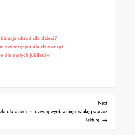
binacje ubrań dla dzieci?
em zwierzęcym dla dziewcząt
je dla małych jubilatów
Next
Next
Post
ążki dla dzieci – rozwijaj wyobraźnię i naukę poprzez
lekturę