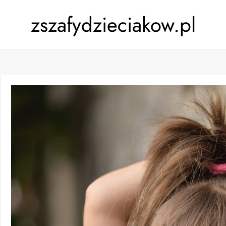
zszafydzieciakow.pl