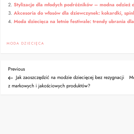
Stylizacje dla młodych podróżników – modna odzież 
Akcesoria do włosów dla dziewczynek: kokardki, spin
Moda dziecięca na letnie festiwale: trendy ubrania dl
MODA DZIECIĘCA
N
Previous
Previous
Post
Jak zaoszczędzić na modzie dziecięcej bez rezygnacji
Mo
a
z markowych i jakościowych produktów?
w
i
g