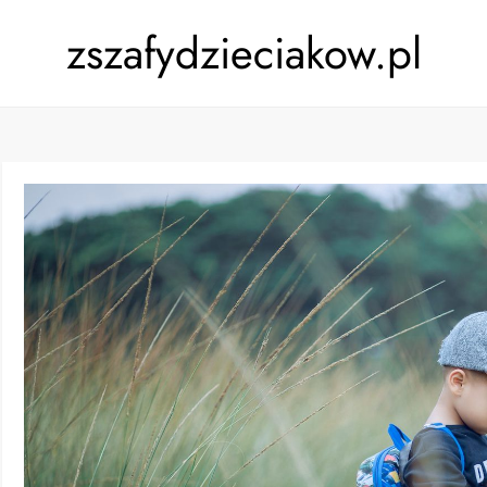
zszafydzieciakow.pl