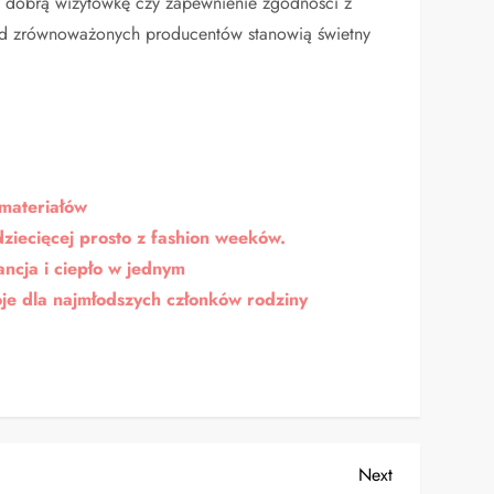
, dobrą wizytówkę czy zapewnienie zgodności z
od zrównoważonych producentów stanowią świetny
 materiałów
ziecięcej prosto z fashion weeków.
ncja i ciepło w jednym
oje dla najmłodszych członków rodziny
Next
Next