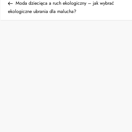
Post
Moda dziecięca a ruch ekologiczny – jak wybrać
a
ekologiczne ubrania dla malucha?
w
i
g
a
c
j
a
w