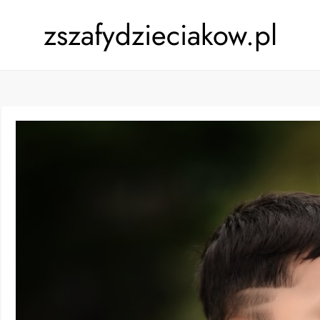
zszafydzieciakow.pl