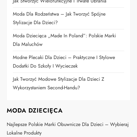
p
Jak Stworzyć Wielofunkcyjne I Trwałe Ubrania
i
Moda Dla Rodzeństwa – Jak Tworzyć Spójne
Stylizacje Dla Dzieci?
s
Moda Dziecięca „Made In Poland”: Polskie Marki
u
Dla Maluchów
Modne Plecaki Dla Dzieci – Praktyczne I Stylowe
Dodatki Do Szkoły I Wycieczek
Jak Tworzyć Modowe Stylizacje Dla Dzieci Z
Wykorzystaniem Second-Handu?
MODA DZIECIĘCA
Najlepsze Polskie Marki Obuwnicze Dla Dzieci – Wybieraj
Lokalne Produkty