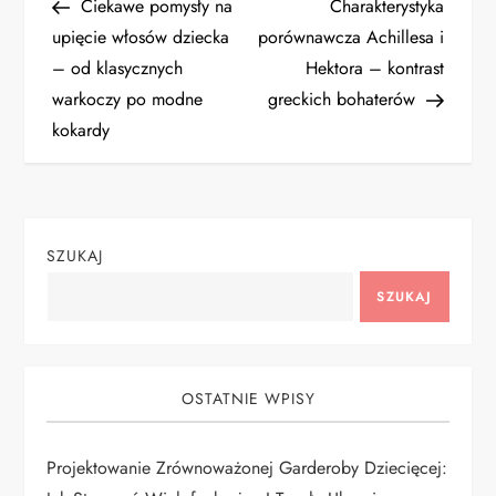
Post
Post
Ciekawe pomysły na
Charakterystyka
a
upięcie włosów dziecka
porównawcza Achillesa i
– od klasycznych
Hektora – kontrast
w
warkoczy po modne
greckich bohaterów
i
kokardy
g
a
SZUKAJ
c
SZUKAJ
j
a
OSTATNIE WPISY
w
Projektowanie Zrównoważonej Garderoby Dziecięcej: