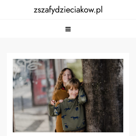
Skip
zszafydzieciakow.pl
to
content