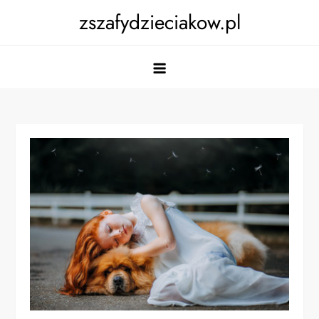
Skip
zszafydzieciakow.pl
to
content