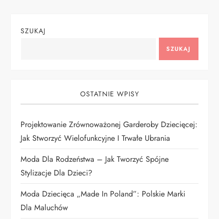
g
SZUKAJ
a
SZUKAJ
c
j
OSTATNIE WPISY
a
Projektowanie Zrównoważonej Garderoby Dziecięcej:
w
Jak Stworzyć Wielofunkcyjne I Trwałe Ubrania
p
Moda Dla Rodzeństwa – Jak Tworzyć Spójne
i
Stylizacje Dla Dzieci?
Moda Dziecięca „Made In Poland”: Polskie Marki
s
Dla Maluchów