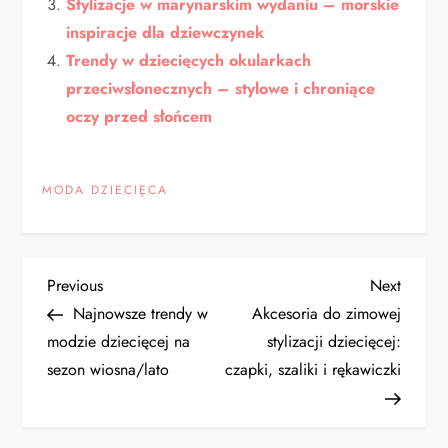
Stylizacje w marynarskim wydaniu – morskie
inspiracje dla dziewczynek
Trendy w dziecięcych okularkach
przeciwsłonecznych – stylowe i chroniące
oczy przed słońcem
MODA DZIECIĘCA
N
Previous
Next
Previous
Next
Post
Post
Najnowsze trendy w
Akcesoria do zimowej
a
modzie dziecięcej na
stylizacji dziecięcej:
sezon wiosna/lato
czapki, szaliki i rękawiczki
w
i