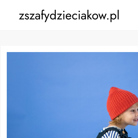
zszafydzieciakow.pl