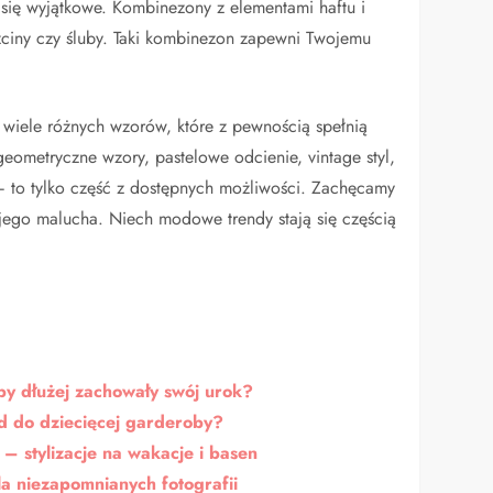
e się wyjątkowe. Kombinezony z elementami haftu i
rzciny czy śluby. Taki kombinezon zapewni Twojemu
iele różnych wzorów, które z pewnością spełnią
geometryczne wzory, pastelowe odcienie, vintage styl,
i – to tylko część z dostępnych możliwości. Zachęcamy
ojego malucha. Niech modowe trendy stają się częścią
by dłużej zachowały swój urok?
nd do dziecięcej garderoby?
– stylizacje na wakacje i basen
la niezapomnianych fotografii