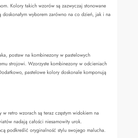
luchom. Kolory takich wzorów są zazwyczaj stonowane
ą doskonałym wyborem zarówno na co dzień, jak i na
wlaka, postaw na kombinezony w pastelowych
łemu strojowi. Wzorzyste kombinezony w odcieniach
. Dodatkowo, pastelowe kolory doskonale komponują
.
y w retro wzorach są teraz częstym widokiem na
iatów nadają całości niesamowity urok.
hcą podkreślić oryginalność stylu swojego malucha.