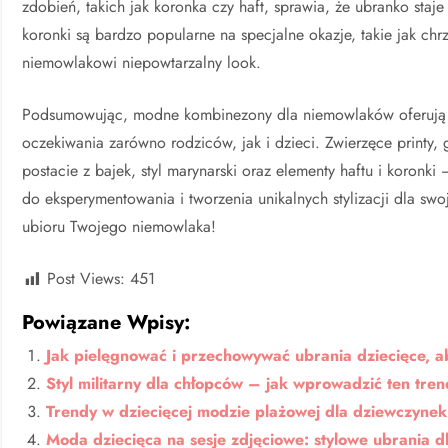
zdobień, takich jak koronka czy haft, sprawia, że ubranko staj
koronki są bardzo popularne na specjalne okazje, takie jak ch
niemowlakowi niepowtarzalny look.
Podsumowując, modne kombinezony dla niemowlaków oferują w
oczekiwania zarówno rodziców, jak i dzieci. Zwierzęce printy, 
postacie z bajek, styl marynarski oraz elementy haftu i koronk
do eksperymentowania i tworzenia unikalnych stylizacji dla sw
ubioru Twojego niemowlaka!
Post Views:
451
Powiązane Wpisy:
Jak pielęgnować i przechowywać ubrania dziecięce, a
Styl militarny dla chłopców – jak wprowadzić ten tre
Trendy w dziecięcej modzie plażowej dla dziewczynek 
Moda dziecięca na sesje zdjęciowe: stylowe ubrania d