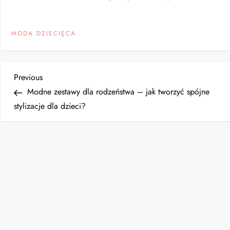
MODA DZIECIĘCA
N
Previous
Previous
Post
Modne zestawy dla rodzeństwa – jak tworzyć spójne
a
stylizacje dla dzieci?
w
i
g
a
c