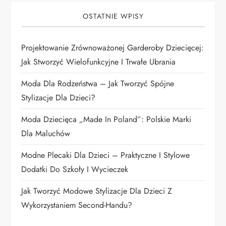
j
OSTATNIE WPISY
a
Projektowanie Zrównoważonej Garderoby Dziecięcej:
w
Jak Stworzyć Wielofunkcyjne I Trwałe Ubrania
p
Moda Dla Rodzeństwa – Jak Tworzyć Spójne
i
Stylizacje Dla Dzieci?
Moda Dziecięca „Made In Poland”: Polskie Marki
s
Dla Maluchów
u
Modne Plecaki Dla Dzieci – Praktyczne I Stylowe
Dodatki Do Szkoły I Wycieczek
Jak Tworzyć Modowe Stylizacje Dla Dzieci Z
Wykorzystaniem Second-Handu?