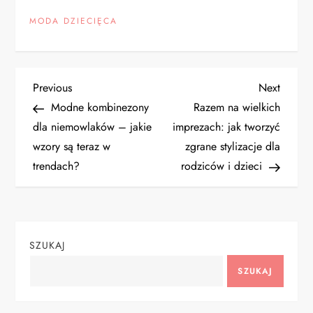
MODA DZIECIĘCA
N
Previous
Next
Previous
Next
Post
Post
Modne kombinezony
Razem na wielkich
a
dla niemowlaków – jakie
imprezach: jak tworzyć
wzory są teraz w
zgrane stylizacje dla
w
trendach?
rodziców i dzieci
i
g
SZUKAJ
a
SZUKAJ
c