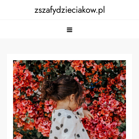
Skip
zszafydzieciakow.pl
to
content