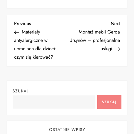
N
Previous
Next
Previous
Next
Post
Post
Materiały
Montaż mebli Gerda
a
antyalergiczne w
Ursynów – profesjonalne
ubraniach dla dzieci:
usługi
w
czym się kierować?
i
g
SZUKAJ
a
SZUKAJ
c
j
OSTATNIE WPISY