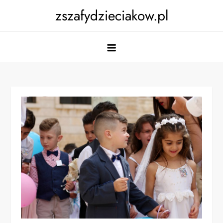
Skip
zszafydzieciakow.pl
to
content