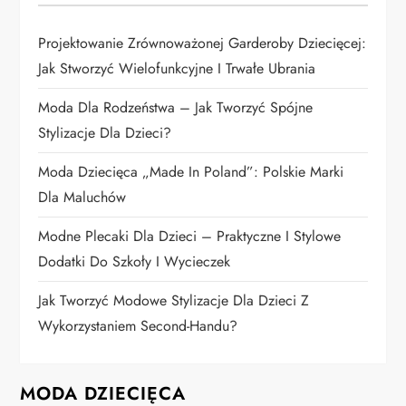
a
Projektowanie Zrównoważonej Garderoby Dziecięcej:
w
Jak Stworzyć Wielofunkcyjne I Trwałe Ubrania
p
Moda Dla Rodzeństwa – Jak Tworzyć Spójne
i
Stylizacje Dla Dzieci?
Moda Dziecięca „Made In Poland”: Polskie Marki
s
Dla Maluchów
u
Modne Plecaki Dla Dzieci – Praktyczne I Stylowe
Dodatki Do Szkoły I Wycieczek
Jak Tworzyć Modowe Stylizacje Dla Dzieci Z
Wykorzystaniem Second-Handu?
MODA DZIECIĘCA