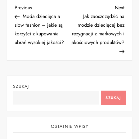
N
Previous
Next
Previous
Next
Post
Post
Moda dziecięca a
Jak zaoszczędzić na
a
slow fashion – jakie są
modzie dziecięcej bez
korzyści z kupowania
rezygnacji z markowych i
w
ubrań wysokiej jakości?
jakościowych produktów?
i
g
a
SZUKAJ
c
SZUKAJ
j
a
OSTATNIE WPISY