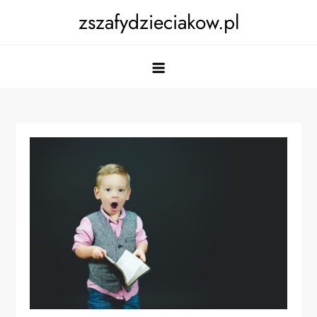
Skip
zszafydzieciakow.pl
to
content