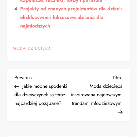
kapelusze, ręczniki, torby i parasole
Projekty od znanych projektantów dla dzieci:
ekskluzywne i luksusowe ubrania dla
najmłodszych
MODA DZIECIĘCA
N
Previous
Next
Previous
Next
Post
Post
Jakie modne spodenki
Moda dziecięca
a
dla dziewczynek są teraz
inspirowana najnowszymi
najbardziej pożądane?
trendami młodzieżowymi
w
i