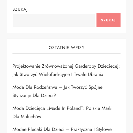
g
SZUKAJ
a
SZUKAJ
c
j
OSTATNIE WPISY
a
Projektowanie Zrównoważonej Garderoby Dziecięcej:
w
Jak Stworzyć Wielofunkcyjne I Trwałe Ubrania
p
Moda Dla Rodzeństwa – Jak Tworzyć Spójne
i
Stylizacje Dla Dzieci?
Moda Dziecięca „Made In Poland”: Polskie Marki
s
Dla Maluchów
u
Modne Plecaki Dla Dzieci – Praktyczne I Stylowe