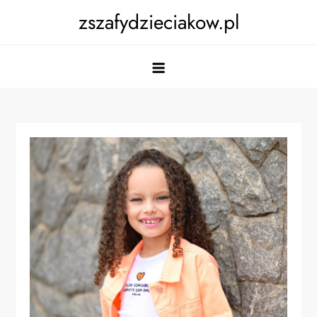
Skip
zszafydzieciakow.pl
to
content