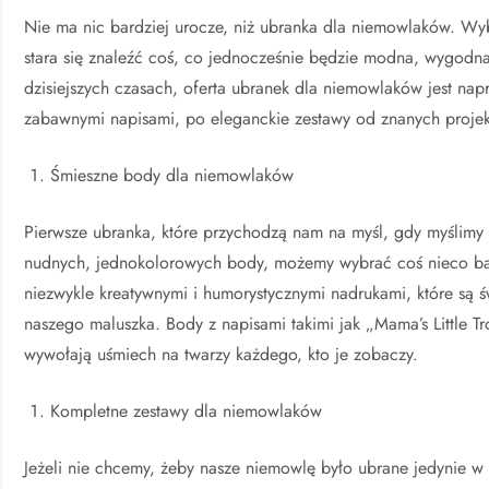
Nie ma nic bardziej urocze, niż ubranka dla niemowlaków. Wyb
stara się znaleźć coś, co jednocześnie będzie modna, wygodn
dzisiejszych czasach, oferta ubranek dla niemowlaków jest n
zabawnymi napisami, po eleganckie zestawy od znanych projek
Śmieszne body dla niemowlaków
Pierwsze ubranka, które przychodzą nam na myśl, gdy myślimy
nudnych, jednokolorowych body, możemy wybrać coś nieco ba
niezwykle kreatywnymi i humorystycznymi nadrukami, które są
naszego maluszka. Body z napisami takimi jak „Mama’s Little T
wywołają uśmiech na twarzy każdego, kto je zobaczy.
Kompletne zestawy dla niemowlaków
Jeżeli nie chcemy, żeby nasze niemowlę było ubrane jedynie w