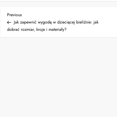
N
Previous
Previous
Post
Jak zapewnić wygodę w dziecięcej bieliźnie: jak
a
dobrać rozmiar, kroje i materiały?
w
i
g
a
c
j
a