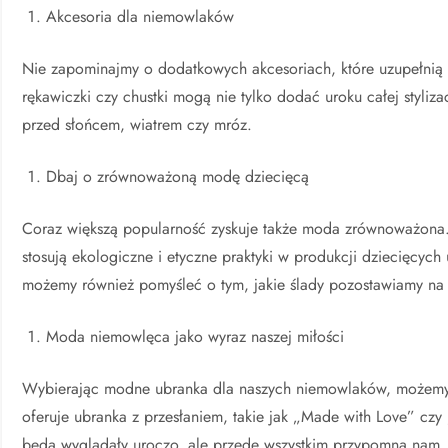
Akcesoria dla niemowlaków
Nie zapominajmy o dodatkowych akcesoriach, które uzupełnią 
rękawiczki czy chustki mogą nie tylko dodać uroku całej styliza
przed słońcem, wiatrem czy mróz.
Dbaj o zrównoważoną modę dziecięcą
Coraz większą popularność zyskuje także moda zrównoważona.
stosują ekologiczne i etyczne praktyki w produkcji dziecięcyc
możemy również pomyśleć o tym, jakie ślady pozostawiamy na
Moda niemowlęca jako wyraz naszej miłości
Wybierając modne ubranka dla naszych niemowlaków, możemy r
oferuje ubranka z przesłaniem, takie jak „Made with Love” czy 
będą wyglądały uroczo, ale przede wszystkim przypomną nam,