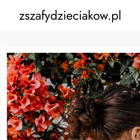
zszafydzieciakow.pl