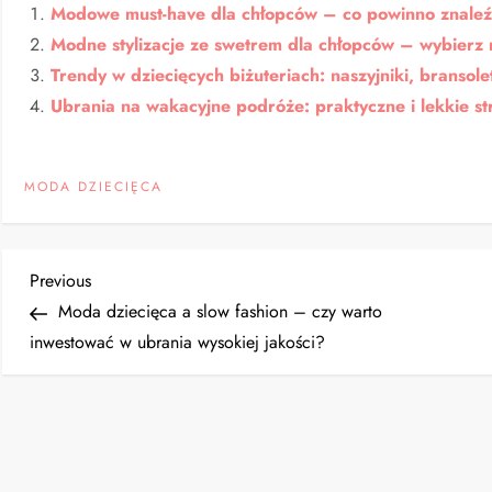
Modowe must-have dla chłopców – co powinno znaleźć
Modne stylizacje ze swetrem dla chłopców – wybierz 
Trendy w dziecięcych biżuteriach: naszyjniki, bransolet
Ubrania na wakacyjne podróże: praktyczne i lekkie str
MODA DZIECIĘCA
N
Previous
Previous
Post
Moda dziecięca a slow fashion – czy warto
a
inwestować w ubrania wysokiej jakości?
w
i