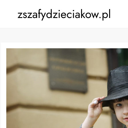
zszafydzieciakow.pl