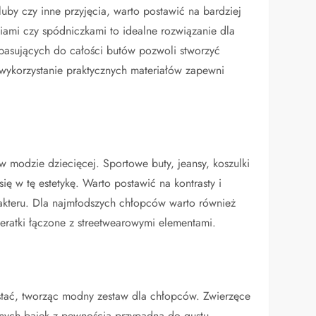
luby czy inne przyjęcia, warto postawić na bardziej
iami czy spódniczkami to idealne rozwiązanie dla
pasujących do całości butów pozwoli stworzyć
wykorzystanie praktycznych materiałów zapewni
 w modzie dziecięcej. Sportowe buty, jeansy, koszulki
się w tę estetykę. Warto postawić na kontrasty i
rakteru. Dla najmłodszych chłopców warto również
ceratki łączone z streetwearowymi elementami.
ystać, tworząc modny zestaw dla chłopców. Zwierzęce
onych bajek z pewnością przypadną do gustu