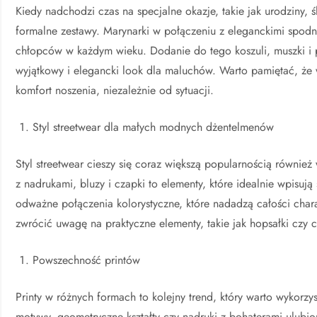
Kiedy nadchodzi czas na specjalne okazje, takie jak urodziny, ś
formalne zestawy. Marynarki w połączeniu z eleganckimi spodn
chłopców w każdym wieku. Dodanie do tego koszuli, muszki i 
wyjątkowy i elegancki look dla maluchów. Warto pamiętać, że 
komfort noszenia, niezależnie od sytuacji.
Styl streetwear dla małych modnych dżentelmenów
Styl streetwear cieszy się coraz większą popularnością również
z nadrukami, bluzy i czapki to elementy, które idealnie wpisują 
odważne połączenia kolorystyczne, które nadadzą całości cha
zwrócić uwagę na praktyczne elementy, takie jak hopsałki czy 
Powszechność printów
Printy w różnych formach to kolejny trend, który warto wykorz
motywy, geometryczne kształty czy nadruki z bohaterami ulubi