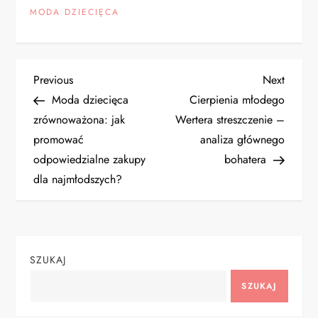
MODA DZIECIĘCA
N
Previous
Next
Previous
Next
Post
Post
Moda dziecięca
Cierpienia młodego
a
zrównoważona: jak
Wertera streszczenie –
promować
analiza głównego
w
odpowiedzialne zakupy
bohatera
i
dla najmłodszych?
g
a
SZUKAJ
c
SZUKAJ