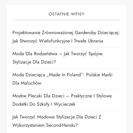
j
a
OSTATNIE WPISY
w
Projektowanie Zrównoważonej Garderoby Dziecięcej:
p
Jak Stworzyć Wielofunkcyjne I Trwałe Ubrania
i
Moda Dla Rodzeństwa – Jak Tworzyć Spójne
Stylizacje Dla Dzieci?
s
Moda Dziecięca „Made In Poland”: Polskie Marki
u
Dla Maluchów
Modne Plecaki Dla Dzieci – Praktyczne I Stylowe
Dodatki Do Szkoły I Wycieczek
Jak Tworzyć Modowe Stylizacje Dla Dzieci Z
Wykorzystaniem Second-Handu?