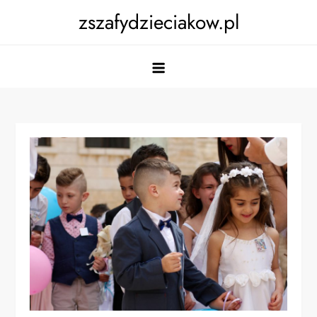
Skip
zszafydzieciakow.pl
to
content