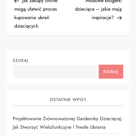
Post
Post
Jak zakupy online
Modowe blogerki
a
mogą ułatwić proces
dziecięce – jakie mają
kupowania ubrań
inspiracje?
w
dziecięcych
i
g
SZUKAJ
a
SZUKAJ
c
j
OSTATNIE WPISY
a
Projektowanie Zrównoważonej Garderoby Dziecięcej:
w
Jak Stworzyć Wielofunkcyjne I Trwałe Ubrania