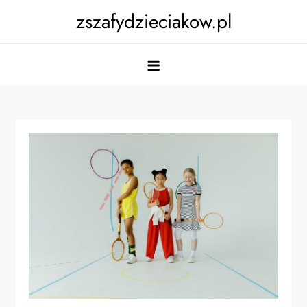
Skip
zszafydzieciakow.pl
to
content