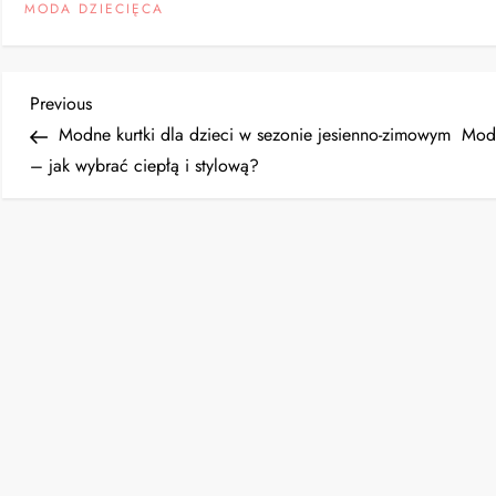
MODA DZIECIĘCA
N
Previous
Previous
Post
Modne kurtki dla dzieci w sezonie jesienno-zimowym
Modn
a
– jak wybrać ciepłą i stylową?
w
i
g
a
c
j