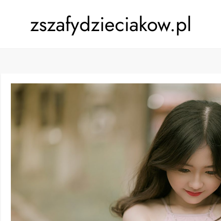
zszafydzieciakow.pl