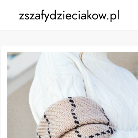
zszafydzieciakow.pl