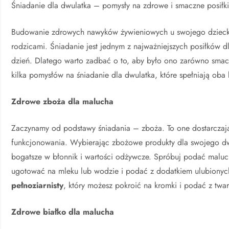
Śniadanie dla dwulatka – pomysły na zdrowe i smaczne posiłk
Budowanie zdrowych nawyków żywieniowych u swojego dziecka t
rodzicami. Śniadanie jest jednym z najważniejszych posiłków d
dzień. Dlatego warto zadbać o to, aby było ono zarówno smacz
kilka pomysłów na śniadanie dla dwulatka, które spełniają oba k
Zdrowe zboża dla malucha
Zaczynamy od podstawy śniadania – zboża. To one dostarczaj
funkcjonowania. Wybierając zbożowe produkty dla swojego dwu
bogatsze w błonnik i wartości odżywcze. Spróbuj podać malu
ugotować na mleku lub wodzie i podać z dodatkiem ulubiony
pełnoziarnisty
, który możesz pokroić na kromki i podać z twa
Zdrowe białko dla malucha