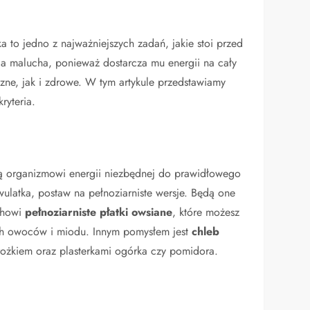
i
o jedno z najważniejszych zadań, jakie stoi przed
la malucha, ponieważ dostarcza mu energii na cały
ne, jak i zdrowe. W tym artykule przedstawiamy
ryteria.
ą organizmowi energii niezbędnej do prawidłowego
latka, postaw na pełnoziarniste wersje. Będą one
chowi
pełnoziarniste płatki owsiane
, które możesz
ch owoców i miodu. Innym pomysłem jest
chleb
rożkiem oraz plasterkami ogórka czy pomidora.