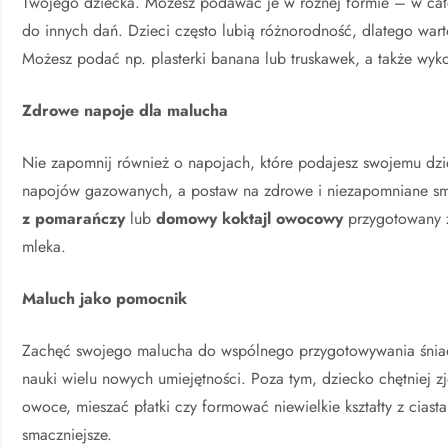
Twojego dziecka. Możesz podawać je w różnej formie – w cał
do innych dań. Dzieci często lubią różnorodność, dlatego wa
Możesz podać np. plasterki banana lub truskawek, a także wyko
Zdrowe napoje dla malucha
Nie zapomnij również o napojach, które podajesz swojemu dzie
napojów gazowanych, a postaw na zdrowe i niezapomniane s
z pomarańczy
lub
domowy koktajl owocowy
przygotowany z
mleka.
Maluch jako pomocnik
Zachęć swojego malucha do wspólnego przygotowywania śniada
nauki wielu nowych umiejętności. Poza tym, dziecko chętniej 
owoce, mieszać płatki czy formować niewielkie kształty z ciast
smaczniejsze.