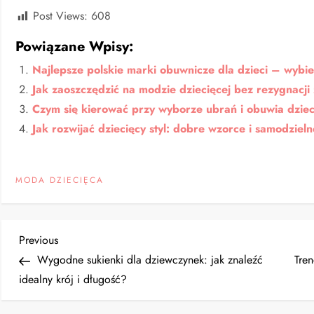
Post Views:
608
Powiązane Wpisy:
Najlepsze polskie marki obuwnicze dla dzieci – wybie
Jak zaoszczędzić na modzie dziecięcej bez rezygnacj
Czym się kierować przy wyborze ubrań i obuwia dzie
Jak rozwijać dziecięcy styl: dobre wzorce i samodziel
MODA DZIECIĘCA
N
Previous
Previous
Post
Wygodne sukienki dla dziewczynek: jak znaleźć
Tren
a
idealny krój i długość?
w