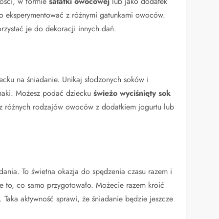
ości, w formie
sałatki owocowej
lub jako dodatek
rto eksperymentować z różnymi gatunkami owoców.
rzystać je do dekoracji innych dań.
cku na śniadanie. Unikaj słodzonych soków i
maki. Możesz podać dziecku
świeżo wyciśnięty sok
 różnych rodzajów owoców z dodatkiem jogurtu lub
nia. To świetna okazja do spędzenia czasu razem i
zje to, co samo przygotowało. Możecie razem kroić
a. Taka aktywność sprawi, że śniadanie będzie jeszcze