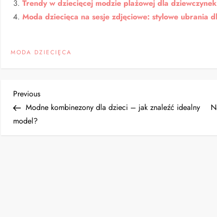
Trendy w dziecięcej modzie plażowej dla dziewczynek 
Moda dziecięca na sesje zdjęciowe: stylowe ubrania d
MODA DZIECIĘCA
N
Previous
Previous
Post
Modne kombinezony dla dzieci – jak znaleźć idealny
N
a
model?
w
i
g
a