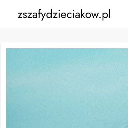
zszafydzieciakow.pl