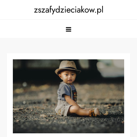
Skip
zszafydzieciakow.pl
to
content