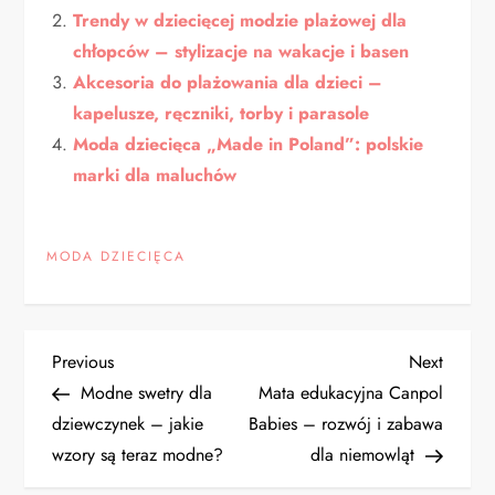
Trendy w dziecięcej modzie plażowej dla
chłopców – stylizacje na wakacje i basen
Akcesoria do plażowania dla dzieci –
kapelusze, ręczniki, torby i parasole
Moda dziecięca „Made in Poland”: polskie
marki dla maluchów
MODA DZIECIĘCA
N
Previous
Next
Previous
Next
Post
Post
Modne swetry dla
Mata edukacyjna Canpol
a
dziewczynek – jakie
Babies – rozwój i zabawa
wzory są teraz modne?
dla niemowląt
w