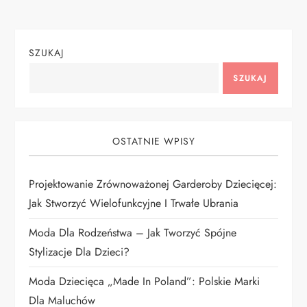
i
g
SZUKAJ
a
SZUKAJ
c
j
OSTATNIE WPISY
a
Projektowanie Zrównoważonej Garderoby Dziecięcej:
Jak Stworzyć Wielofunkcyjne I Trwałe Ubrania
w
Moda Dla Rodzeństwa – Jak Tworzyć Spójne
p
Stylizacje Dla Dzieci?
i
Moda Dziecięca „Made In Poland”: Polskie Marki
Dla Maluchów