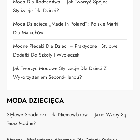
Moda Dla Rodzeństwa – Jak Tworzyć Spójne
i
Stylizacje Dla Dzieci?
Moda Dziecięca „Made In Poland”: Polskie Marki
s
Dla Maluchów
u
Modne Plecaki Dla Dzieci – Praktyczne I Stylowe
Dodatki Do Szkoły I Wycieczek
Jak Tworzyć Modowe Stylizacje Dla Dzieci Z
Wykorzystaniem Second-Handu?
MODA DZIECIĘCA
Stylowe Spódniczki Dla Niemowlaków – Jakie Wzory Są
Teraz Modne?
Etyczne I Ekologiczne Akcesoria Dla Dzieci: Stylowe