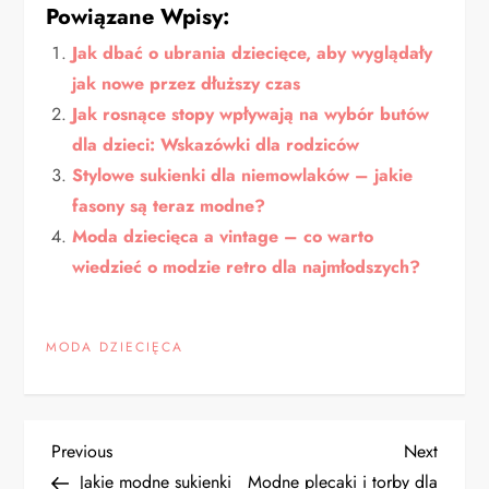
Powiązane Wpisy:
Jak dbać o ubrania dziecięce, aby wyglądały
jak nowe przez dłuższy czas
Jak rosnące stopy wpływają na wybór butów
dla dzieci: Wskazówki dla rodziców
Stylowe sukienki dla niemowlaków – jakie
fasony są teraz modne?
Moda dziecięca a vintage – co warto
wiedzieć o modzie retro dla najmłodszych?
MODA DZIECIĘCA
N
Previous
Next
Previous
Next
Post
Post
Jakie modne sukienki
Modne plecaki i torby dla