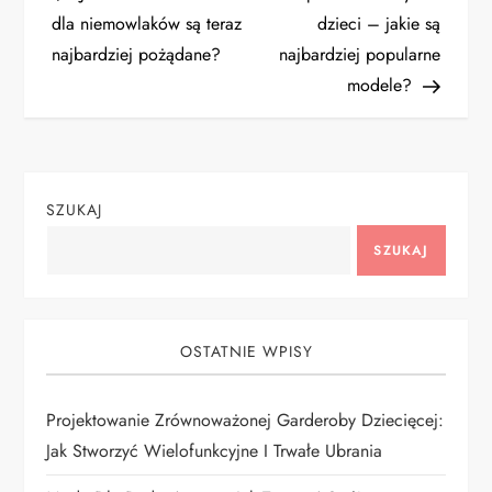
a
dla niemowlaków są teraz
dzieci – jakie są
najbardziej pożądane?
najbardziej popularne
w
modele?
i
g
SZUKAJ
a
SZUKAJ
c
j
OSTATNIE WPISY
a
Projektowanie Zrównoważonej Garderoby Dziecięcej:
w
Jak Stworzyć Wielofunkcyjne I Trwałe Ubrania
p