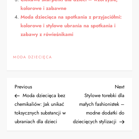
kolorowe i zabawne
Moda dziecięca na spotkania z przyjaciółmi:
kolorowe i stylowe ubrania na spotkania i
zabawy z rówieśnikami
MODA DZIECIĘCA
N
Previous
Next
Previous
Next
Post
Post
Moda dziecięca bez
Stylowe torebki dla
a
chemikaliów: Jak unikać
małych fashionistek –
toksycznych substancji w
modne dodatki do
w
ubraniach dla dzieci
dziecięcych stylizacji
i