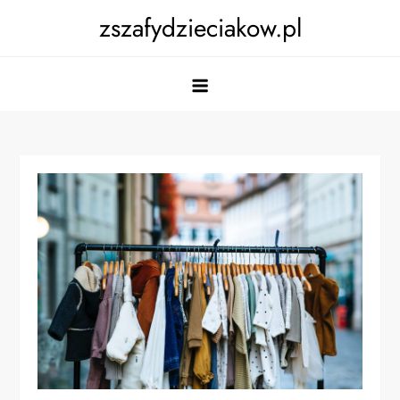
Skip
zszafydzieciakow.pl
to
content