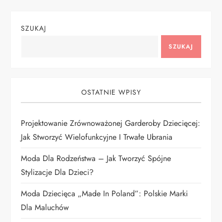
g
SZUKAJ
a
SZUKAJ
c
j
OSTATNIE WPISY
a
Projektowanie Zrównoważonej Garderoby Dziecięcej:
w
Jak Stworzyć Wielofunkcyjne I Trwałe Ubrania
p
Moda Dla Rodzeństwa – Jak Tworzyć Spójne
i
Stylizacje Dla Dzieci?
Moda Dziecięca „Made In Poland”: Polskie Marki
s
Dla Maluchów