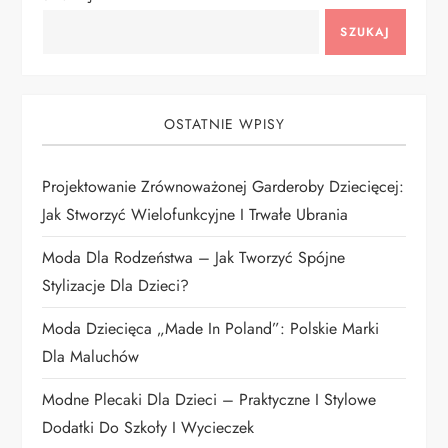
a
SZUKAJ
c
j
OSTATNIE WPISY
a
Projektowanie Zrównoważonej Garderoby Dziecięcej:
Jak Stworzyć Wielofunkcyjne I Trwałe Ubrania
w
Moda Dla Rodzeństwa – Jak Tworzyć Spójne
p
Stylizacje Dla Dzieci?
i
Moda Dziecięca „Made In Poland”: Polskie Marki
Dla Maluchów
s
Modne Plecaki Dla Dzieci – Praktyczne I Stylowe
u
Dodatki Do Szkoły I Wycieczek