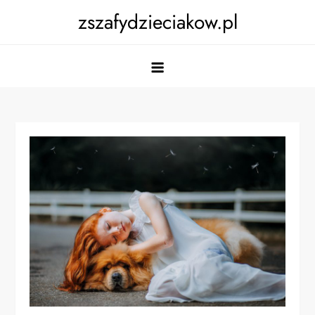
Skip
zszafydzieciakow.pl
to
content