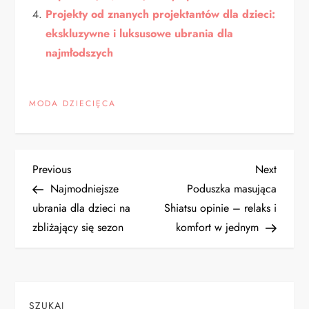
Projekty od znanych projektantów dla dzieci:
ekskluzywne i luksusowe ubrania dla
najmłodszych
MODA DZIECIĘCA
N
Previous
Next
Previous
Next
Post
Post
Najmodniejsze
Poduszka masująca
a
ubrania dla dzieci na
Shiatsu opinie – relaks i
zbliżający się sezon
komfort w jednym
w
i
g
SZUKAJ