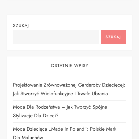
i
g
SZUKAJ
a
SZUKAJ
c
j
OSTATNIE WPISY
a
Projektowanie Zrównoważonej Garderoby Dziecięcej:
w
Jak Stworzyć Wielofunkcyjne I Trwałe Ubrania
p
Moda Dla Rodzeństwa – Jak Tworzyć Spójne
i
Stylizacje Dla Dzieci?
Moda Dziecięca „Made In Poland”: Polskie Marki
s
Dla Maluchów