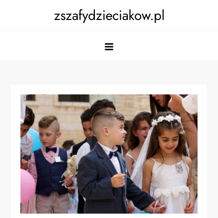
Skip
zszafydzieciakow.pl
to
content