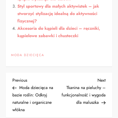
Styl sportowy dla małych aktywistek – jak
stworzyć stylizację idealną do aktywności
fizycznej?
Akcesoria do kąpieli dla dzieci – ręczniki,
kąpielowe zabawki i chusteczki
MODA DZIECIĘCA
N
Previous
Next
Previous
Next
Post
Post
Moda dziecięca na
Tkanina na pieluchy –
a
bazie roślin: Odkryj
funkcjonalność i wygoda
naturalne i organiczne
dla maluszka
w
włókna