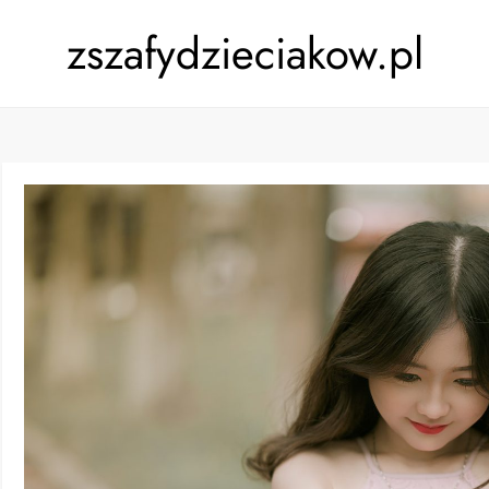
zszafydzieciakow.pl