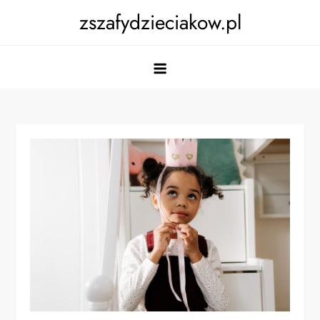
Skip
zszafydzieciakow.pl
to
content