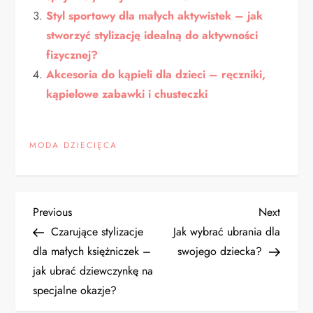
Styl sportowy dla małych aktywistek – jak
stworzyć stylizację idealną do aktywności
fizycznej?
Akcesoria do kąpieli dla dzieci – ręczniki,
kąpielowe zabawki i chusteczki
MODA DZIECIĘCA
N
Previous
Next
Previous
Next
Post
Post
Czarujące stylizacje
Jak wybrać ubrania dla
a
dla małych księżniczek –
swojego dziecka?
jak ubrać dziewczynkę na
w
specjalne okazje?