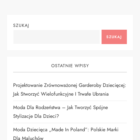
i
g
SZUKAJ
a
SZUKAJ
c
j
OSTATNIE WPISY
a
Projektowanie Zrównoważonej Garderoby Dziecięcej:
w
Jak Stworzyć Wielofunkcyjne I Trwałe Ubrania
p
Moda Dla Rodzeństwa – Jak Tworzyć Spójne
i
Stylizacje Dla Dzieci?
Moda Dziecięca „Made In Poland”: Polskie Marki
s
Dla Maluchów