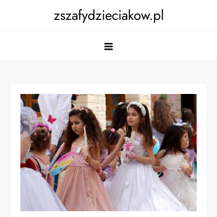
Skip
zszafydzieciakow.pl
to
content