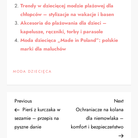
Trendy w dziecięcej modzie plażowej dla
chłopców – stylizacje na wakacje i basen
Akcesoria do plażowania dla dzieci –
kapelusze, ręczniki, torby i parasole
Moda dziecięca „Made in Poland”: polskie
marki dla maluchów
MODA DZIECIĘCA
N
Previous
Next
Previous
Next
Post
Post
Pierś z kurczaka w
Ochraniacze na kolana
a
sezamie – przepis na
dla niemowlaka –
pyszne danie
komfort i bezpieczeństwo
w