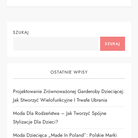
i
g
SZUKAJ
a
SZUKAJ
c
j
OSTATNIE WPISY
a
Projektowanie Zrównoważonej Garderoby Dziecięcej:
w
Jak Stworzyć Wielofunkcyjne I Trwałe Ubrania
p
Moda Dla Rodzeństwa – Jak Tworzyć Spójne
i
Stylizacje Dla Dzieci?
Moda Dziecięca „Made In Poland”: Polskie Marki