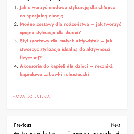
Jak stworzyć modową stylizację dla chłopca
na specjalną okazję
Modne zestawy dla rodzeństwa – jak tworzyć
spójne stylizacje dla dzieci?
Styl sportowy dla małych aktywistek – jak
stworzyć stylizację idealną do aktywności
fizycznej?
Akcesoria do kąpieli dla dzieci – ręczniki,
kąpielowe zabawki i chusteczki
MODA DZIECIĘCA
N
Previous
Next
Previous
Next
Post
Post
Jak zrobić kartkę
Ekspresja przez modę: jak