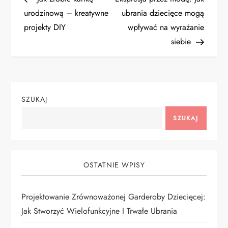
a
urodzinową – kreatywne
ubrania dziecięce mogą
projekty DIY
wpływać na wyrażanie
w
siebie
i
g
SZUKAJ
a
SZUKAJ
c
j
OSTATNIE WPISY
a
Projektowanie Zrównoważonej Garderoby Dziecięcej:
w
Jak Stworzyć Wielofunkcyjne I Trwałe Ubrania