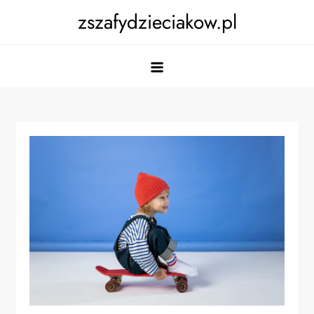
Skip
zszafydzieciakow.pl
to
content